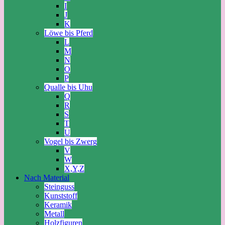
I
J
K
Löwe bis Pferd
L
M
N
O
P
Qualle bis Uhu
Q
R
S
T
U
Vogel bis Zwerg
V
W
X,Y,Z
Nach Material
Steinguss
Kunststoff
Keramik
Metall
Holzfiguren