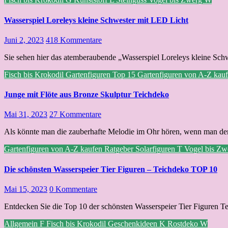
Wasserspiel Loreleys kleine Schwester mit LED Licht
Juni 2, 2023
418 Kommentare
Sie sehen hier das atemberaubende „Wasserspiel Loreleys kleine Schw
Fisch bis Krokodil
Gartenfiguren Top 15
Gartenfiguren von A-Z kau
Junge mit Flöte aus Bronze Skulptur Teichdeko
Mai 31, 2023
27 Kommentare
Als könnte man die zauberhafte Melodie im Ohr hören, wenn man dem
Gartenfiguren von A-Z kaufen
Ratgeber
Solarfiguren
T
Vogel bis Z
Die schönsten Wasserspeier Tier Figuren – Teichdeko TOP 10
Mai 15, 2023
0 Kommentare
Entdecken Sie die Top 10 der schönsten Wasserspeier Tier Figuren Te
Allgemein
F
Fisch bis Krokodil
Geschenkideen
K
Rostdeko
W