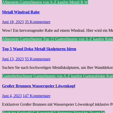
Allgemein
Gartenfiguren von A-Z kaufen
Metall
R
W
Metall Windrad Rabe
Juni 18, 2023
35 Kommentare
Wow! Ein hervorragender Rabe auf einem Windrad. Hier wird ein Me
Allgemein
Gartenfiguren Top 15
Gartenfiguren von A-Z kaufen
Ratg
Top 5 Wand Deko Metall Skulpturen Ideen
Juni 13, 2023
55 Kommentare
Suchen Sie nach hochwertigen Metallskulpturen, um Ihre Wanddekora
Gartenbeleuchtung
Gartenfiguren von A-Z kaufen
Gartenobjekte
Kun
Großer Brunnen Wasserspeier Löwenkopf
Juni 4, 2023
147 Kommentare
Exklusiver Großer Brunnen mit Wasserspeier Löwenkopf inklusive P
Fisch bis Krokodil
G
Kunststoff
L
Steinguss
Vogel bis Zwerg
W