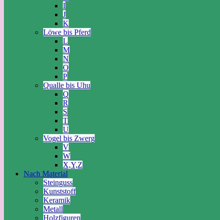
I
J
K
Löwe bis Pferd
L
M
N
O
P
Qualle bis Uhu
Q
R
S
T
U
Vogel bis Zwerg
V
W
X,Y,Z
Nach Material
Steinguss
Kunststoff
Keramik
Metall
Holzfiguren