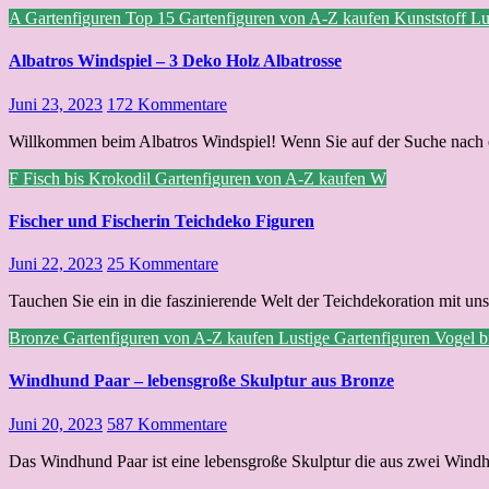
A
Gartenfiguren Top 15
Gartenfiguren von A-Z kaufen
Kunststoff
Lu
Albatros Windspiel – 3 Deko Holz Albatrosse
Juni 23, 2023
172 Kommentare
Willkommen beim Albatros Windspiel! Wenn Sie auf der Suche nach 
F
Fisch bis Krokodil
Gartenfiguren von A-Z kaufen
W
Fischer und Fischerin Teichdeko Figuren
Juni 22, 2023
25 Kommentare
Tauchen Sie ein in die faszinierende Welt der Teichdekoration mit uns
Bronze
Gartenfiguren von A-Z kaufen
Lustige Gartenfiguren
Vogel 
Windhund Paar – lebensgroße Skulptur aus Bronze
Juni 20, 2023
587 Kommentare
Das Windhund Paar ist eine lebensgroße Skulptur die aus zwei Wind