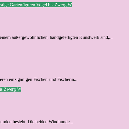
stige Gartenfiguren
Vogel bis Zwerg
W
einem außergewöhnlichen, handgefertigten Kunstwerk sind,...
eren einzigartigen Fischer- und Fischerin...
bis Zwerg
W
hunden besteht. Die beiden Windhunde...