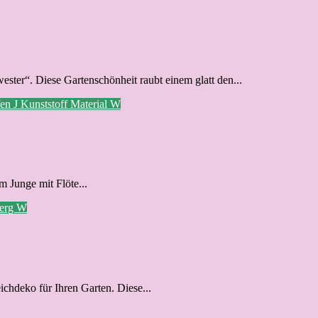
ester“. Diese Gartenschönheit raubt einem glatt den...
fen
J
Kunststoff
Material
W
 Junge mit Flöte...
werg
W
ichdeko für Ihren Garten. Diese...