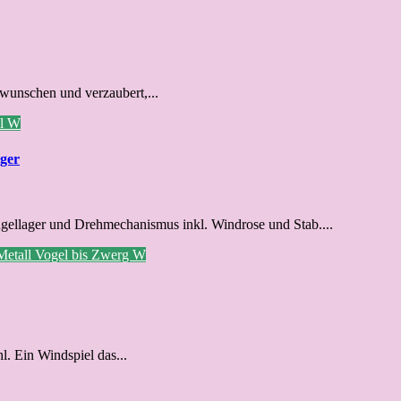
rwunschen und verzaubert,...
ll
W
ager
ugellager und Drehmechanismus inkl. Windrose und Stab....
Metall
Vogel bis Zwerg
W
l. Ein Windspiel das...