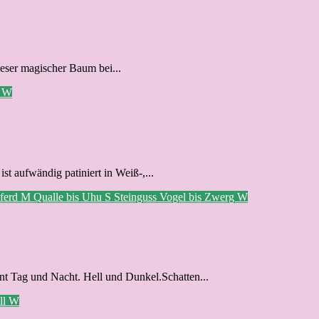
ieser magischer Baum bei...
u
W
t aufwändig patiniert in Weiß-,...
Pferd
M
Qualle bis Uhu
S
Steinguss
Vogel bis Zwerg
W
t Tag und Nacht. Hell und Dunkel.Schatten...
ll
W