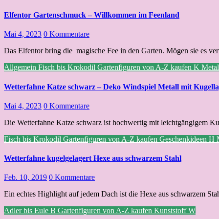
Elfentor Gartenschmuck – Willkommen im Feenland
Mai 4, 2023
0 Kommentare
Das Elfentor bring die magische Fee in den Garten. Mögen sie es ve
Allgemein
Fisch bis Krokodil
Gartenfiguren von A-Z kaufen
K
Meta
Wetterfahne Katze schwarz – Deko Windspiel Metall mit Kugell
Mai 4, 2023
0 Kommentare
Die Wetterfahne Katze schwarz ist hochwertig mit leichtgängigem K
Fisch bis Krokodil
Gartenfiguren von A-Z kaufen
Geschenkideen
H
Wetterfahne kugelgelagert Hexe aus schwarzem Stahl
Feb. 10, 2019
0 Kommentare
Ein echtes Highlight auf jedem Dach ist die Hexe aus schwarzem Stah
Adler bis Eule
B
Gartenfiguren von A-Z kaufen
Kunststoff
W