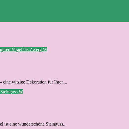
iguren
Vogel bis Zwerg
W
 eine witzige Dekoration für Ihren...
n
Steinguss
W
el ist eine wunderschöne Steinguss...