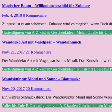
Magischer Baum – Willkommensschild für Zuhause
Feb. 4, 2019
0 Kommentare
Zuhause ist es am schönsten. Zuhause wird es magisch, wenn Dich d
Gartenfiguren von A-Z kaufen
Geschenkideen
Metall
Qualle bis Uh
Wanddeko Ast mit Vogelpaar – Wandschmuck
Nov. 21, 2017
21 Kommentare
Der Wanddeko Ast mit Vogelpaar ist aus Metall. Das Kunsthandwerk is
Gartenfiguren von A-Z kaufen
Geschenkideen
Kunststoff
Löwe bis 
Wandskulptur Mond und Sonne – Blattmaske
Nov. 20, 2017
20 Kommentare
Ein wahres Schmuckstück. Die Wandskulptur Mond und Sonne verein
Adler bis Eule
B
Gartenfiguren von A-Z kaufen
Geschenkideen
Meta