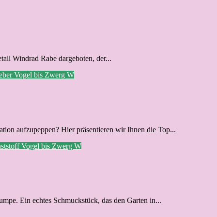
tall Windrad Rabe dargeboten, der...
eber
Vogel bis Zwerg
W
tion aufzupeppen? Hier präsentieren wir Ihnen die Top...
ststoff
Vogel bis Zwerg
W
umpe. Ein echtes Schmuckstück, das den Garten in...