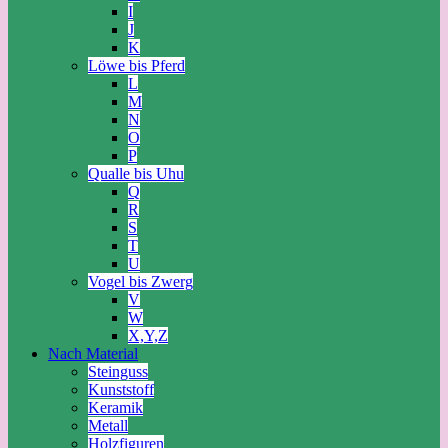
I
J
K
Löwe bis Pferd
L
M
N
O
P
Qualle bis Uhu
Q
R
S
T
U
Vogel bis Zwerg
V
W
X,Y,Z
Nach Material
Steinguss
Kunststoff
Keramik
Metall
Holzfiguren