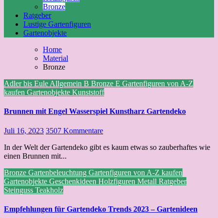
Bronze
Ratgeber
Lustige Gartenfiguren
Gartenobjekte
Home
Material
Bronze
Adler bis Eule
Allgemein
B
Bronze
E
Gartenfiguren von A-Z
kaufen
Gartenobjekte
Kunststoff
Brunnen mit Engel Wasserspiel Kunstharz Gartendeko
Juli 16, 2023
3507 Kommentare
In der Welt der Gartendeko gibt es kaum etwas so zauberhaftes wie
einen Brunnen mit...
Bronze
Gartenbeleuchtung
Gartenfiguren von A-Z kaufen
Gartenobjekte
Geschenkideen
Holzfiguren
Metall
Ratgeber
Steinguss
Teakholz
Empfehlungen für Gartendeko Trends 2023 – Gartenideen