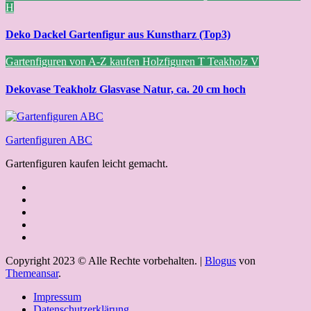
H
Deko Dackel Gartenfigur aus Kunstharz (Top3)
Gartenfiguren von A-Z kaufen
Holzfiguren
T
Teakholz
V
Dekovase Teakholz Glasvase Natur, ca. 20 cm hoch
Gartenfiguren ABC
Gartenfiguren kaufen leicht gemacht.
Copyright 2023 © Alle Rechte vorbehalten.
|
Blogus
von
Themeansar
.
Impressum
Datenschutzerklärung