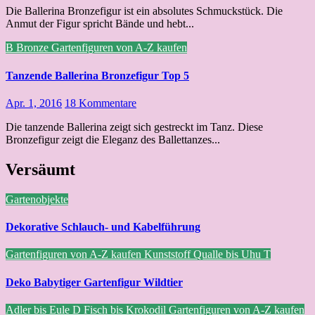
Die Ballerina Bronzefigur ist ein absolutes Schmuckstück. Die
Anmut der Figur spricht Bände und hebt...
B
Bronze
Gartenfiguren von A-Z kaufen
Tanzende Ballerina Bronzefigur Top 5
Apr. 1, 2016
18 Kommentare
Die tanzende Ballerina zeigt sich gestreckt im Tanz. Diese
Bronzefigur zeigt die Eleganz des Ballettanzes...
Versäumt
Gartenobjekte
Dekorative Schlauch- und Kabelführung
Gartenfiguren von A-Z kaufen
Kunststoff
Qualle bis Uhu
T
Deko Babytiger Gartenfigur Wildtier
Adler bis Eule
D
Fisch bis Krokodil
Gartenfiguren von A-Z kaufen