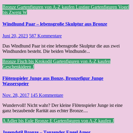
Bronze
Gartenfiguren von A-Z kaufen
Lustige Gartenfiguren
Vogel
bis Zwerg
W
Windhund Paar – lebensgroße Skulptur aus Bronze
Juni 20, 2023
587 Kommentare
Das Windhund Paar ist eine lebensgroße Skulptur die aus zwei
Windhunden besteht. Die beiden Windhunde...
Bronze
Fisch bis Krokodil
Gartenfiguren von A-Z kaufen
Geschenkideen
J
Flötenspieler Junge aus Bonze, Bronzefigur Junge
Wasserspeier
Nov. 28, 2017
145 Kommentare
Wundervoll! Nicht wahr? Der kleine Flötenspieler Junge ist eine
ganz bezaubende Rarität aus echter Bronze....
A
Adler bis Eule
Bronze
E
Gartenfiguren von A-Z kaufen
J
Jugendstil Bronze – Tanzender Engel Amor