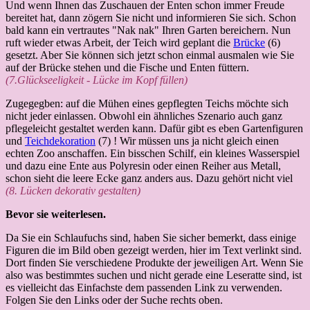
Und wenn Ihnen das Zuschauen der Enten schon immer Freude
bereitet hat, dann zögern Sie nicht und informieren Sie sich. Schon
bald kann ein vertrautes "Nak nak" Ihren Garten bereichern. Nun
ruft wieder etwas Arbeit, der Teich wird geplant die
Brücke
(6)
gesetzt. Aber Sie können sich jetzt schon einmal ausmalen wie Sie
auf der Brücke stehen und die Fische und Enten füttern.
(7.Glückseeligkeit - Lücke im Kopf füllen)
Zugegegben: auf die Mühen eines gepflegten Teichs möchte sich
nicht jeder einlassen. Obwohl ein ähnliches Szenario auch ganz
pflegeleicht gestaltet werden kann. Dafür gibt es eben Gartenfiguren
und
Teichdekoration
(7) ! Wir müssen uns ja nicht gleich einen
echten Zoo anschaffen. Ein bisschen Schilf, ein kleines Wasserspiel
und dazu eine Ente aus Polyresin oder einen Reiher aus Metall,
schon sieht die leere Ecke ganz anders aus. Dazu gehört nicht viel
(8. Lücken dekorativ gestalten)
Bevor sie weiterlesen.
Da Sie ein Schlaufuchs sind, haben Sie sicher bemerkt, dass einige
Figuren die im Bild oben gezeigt werden, hier im Text verlinkt sind.
Dort finden Sie verschiedene Produkte der jeweiligen Art. Wenn Sie
also was bestimmtes suchen und nicht gerade eine Leseratte sind, ist
es vielleicht das Einfachste dem passenden Link zu verwenden.
Folgen Sie den Links oder der Suche rechts oben.