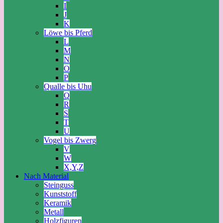
I
J
K
Löwe bis Pferd
L
M
N
O
P
Qualle bis Uhu
Q
R
S
T
U
Vogel bis Zwerg
V
W
X,Y,Z
Nach Material
Steinguss
Kunststoff
Keramik
Metall
Holzfiguren