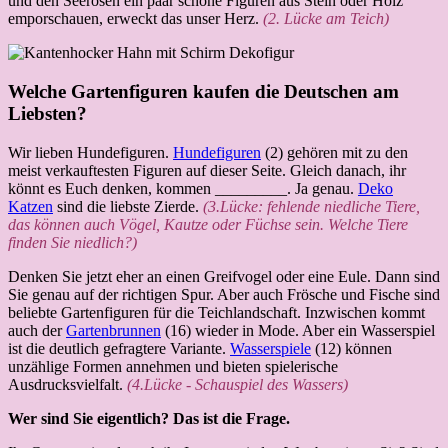
und den Seerosen ein paar schöne Figuren aus Stein oder Holz
emporschauen, erweckt das unser Herz.
(2. Lücke am Teich)
Welche Gartenfiguren kaufen die Deutschen am
Liebsten?
Wir lieben Hundefiguren.
Hundefiguren
(2) gehören mit zu den
meist verkauftesten Figuren auf dieser Seite. Gleich danach, ihr
könnt es Euch denken, kommen _________. Ja genau.
Deko
Katzen
sind die liebste Zierde.
(3.Lücke: fehlende niedliche Tiere,
das können auch Vögel, Kautze oder Füchse sein. Welche Tiere
finden Sie niedlich?)
Denken Sie jetzt eher an einen Greifvogel oder eine Eule. Dann sind
Sie genau auf der richtigen Spur. Aber auch Frösche und Fische sind
beliebte Gartenfiguren für die Teichlandschaft. Inzwischen kommt
auch der
Gartenbrunnen
(16) wieder in Mode. Aber ein Wasserspiel
ist die deutlich gefragtere Variante.
Wasserspiele
(12) können
unzählige Formen annehmen und bieten spielerische
Ausdrucksvielfalt.
(4.Lücke - Schauspiel des Wassers)
Wer sind Sie eigentlich? Das ist die Frage.