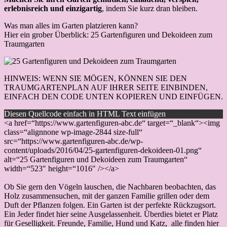
erlebnisreich und einzigartig
, indem Sie kurz dran bleiben.
Was man alles im Garten platzieren kann?
Hier ein grober Überblick: 25 Gartenfiguren und Dekoideen zum
Traumgarten
HINWEIS: WENN SIE MÖGEN, KÖNNEN SIE DEN
TRAUMGARTENPLAN AUF IHRER SEITE EINBINDEN,
EINFACH DEN CODE UNTEN KOPIEREN UND EINFÜGEN.
Diesen Quellcode einfach in HTML Text einfügen
<a href=“https://www.gartenfiguren-abc.de“ target=“_blank“><img
class=“alignnone wp-image-2844 size-full“
src=“https://www.gartenfiguren-abc.de/wp-
content/uploads/2016/04/25-gartenfiguren-dekoideen-01.png“
alt=“25 Gartenfiguren und Dekoideen zum Traumgarten“
width=“523″ height=“1016″ /></a>
Ob Sie gern den Vögeln lauschen, die Nachbaren beobachten, das
Holz zusammensuchen, mit der ganzen Familie grillen oder dem
Duft der Pflanzen folgen. Ein Garten ist der perfekte Rückzugsort.
Ein Jeder findet hier seine Ausgelassenheit. Überdies bietet er Platz
für Geselligkeit. Freunde, Familie, Hund und Katz, alle finden hier