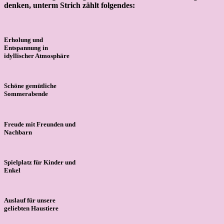
denken, unterm Strich zählt folgendes:
Erholung und
Entspannung in
idyllischer Atmosphäre
Schöne gemütliche
Sommerabende
Freude mit Freunden und
Nachbarn
Spielplatz für Kinder und
Enkel
Auslauf für unsere
geliebten Haustiere