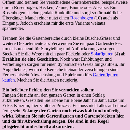
Öffnen und trennen Sie verschiedene Gartenbereiche, beispielsweise
durch Rosenbögen, Hecken, Zäune, Bäume oder Absätze. Ein
Rosenbogen ist eine geniale Rankhilfe und sorgt so für natürliche
Übergänge. Manch einer nutzt einen
Rosenbogen
(10) auch als
Eingang. Jedoch erscheint mir die erste Variante weitaus
spannender.
Trennen Sie die Gartenbereiche durch kleine Büsche,Gräser und
weitere Dekoelemente ab. Verwenden Sie ein paar Gartenstecker,
um entsprechend für Storytelling und Auflockerung zu sorgen.
Stecken Sie die Wege mit ein paar Fackeln oder
Solarfiguren
(4) ab.
Erzählen sie eine Geschichte.
Noch was: Erhöhungen und
Vertiefungen sorgen für einen dynamischen Gestaltungsaufbau. Ihr
Auge liebt es, wenn die Bereiche ineinander verschlungen sind.
Ferner entsteht Abwechslung und Spielraum fürs
Gartenfiguren
kaufen
. Machen Sie die Augen neugierig.
Ein beliebter Fehler, den Sie vermeiden sollten:
Fangen Sie nicht an, den ganzen Garten in einen Schlag
aufzureißen. Gestalten Sie Ebene für Ebene Jahr für Jahr, Ecke um
Ecke. Kurzum, hier zählt der Prozess. Es muss nicht alles auf einmal
fertig sein.
Solange der Garten noch etwas kahl und unfertig
wirkt, können Sie mit Gartenfiguren und Gartenobjekten hier
und da für Abwechslung sorgen. Die sind in der Regel
pflegeleicht und schnell aufzurüsten.