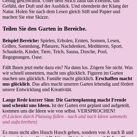
Genug geschwärmt. Unter dem Strich zählt das Erlebnis, das
Gefühl, der Duft und der Ausblick. Und obendrein der Klang der
Natur. Holen Sie nach dem Lesen gleich Stift und Papier und
machen Sie eine Skizze.
Teilen Sie den Garten in Bereiche.
Beispiel Bereiche:
Spielen, Erholen, Ernten, Sonnen, Lesen,
Grillen, Sammlung, Pflanzen, Nachdenken, Meditieren, Sport,
Schaukeln, Kinder, Tiere, Teich, Sauna, Dusche, Pool,
Begegnungen, Oase.
Fällt Ihnen jetzt mehr dazu ein? Na dann los. Zögern Sie nicht. Was
wir schnell umsetzten, macht uns glücklich. Figuren im Garten
machen uns glücklich. Familie macht glücklich.
Erschaffen macht
uns glücklich
. Das alles macht unseren Garten lebendig und fördert
unsere Entwicklung und Kreativität.
Lange Rede kurzer Sinn
:
Die Gartenplanung
macht Freude
und schenkt uns Ideen.
Ist der Garten erst geplant und aufgeteilt,
kommen uns die Ideen wie von selbst. VERSPROCHEN!
(9.Lücken durch Planung füllen - nach und nach Ideen sammeln
und aufschreiben)
Es muss nicht alles Husch Husch gehen, sondern von A nach B und