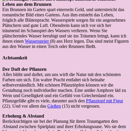
Leben aus dem Brunnen
Ein Brunnen im Garten spart einerseits Geld, und unterstreicht das
romantische Bild eines Gartens. Aus ihm entsteht das Leben,
folglich alle Blütenpracht. Wasserspiele sorgen für ein angenehmes
Plätschern und gute Luft. Obendrein kann sich vor sich her
träumend im Schauspiel des Wassers verlieren. Wenn Sie
plätscherndes Wasser beruhigt und sie ins Träumen bringt, kann ich
ihnen einen
Wasserspeier
(8) ans Herz legen. Das sind meist Figuren
aus den Wasser in einen Teich oder Brunnen fließt.
Achtsamkeit
Der Duft der Pflanzen
Alles blüht und duftet, um uns wirft die Natur mit den schönsten
Farben um sich. Ein wahre Pracht entfaltet sich beinahe
selbstverständlich. Mit schönen Pflanztöpfen können wir die
Gestaltung noch individueller machen. Eine antike Amphore läd zu
Wein und Geselligkeit und ein Gefühl von Griechenland ein.
Pflanzgefäße gibt es viele, darunter auch den
Pflanztopf mit Figur
(22). Und vor allem das
Gießen
(15) nicht vergessen.
Erholung & Abstand
Berücksichtigen sie bei der Planung für ihren Traumgarten den
Abstand zwischen Spielplatz und ihrer Erholungsoase. Wo sie dem