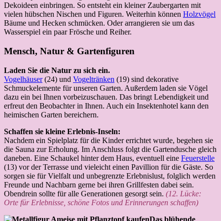
Dekoideen einbringen. So entsteht ein kleiner Zaubergarten mit
vielen hübschen Nischen und Figuren. Weiterhin können
Holzvögel
Bäume und Hecken schmücken. Oder arrangieren sie um das
Wasserspiel ein paar Frösche und Reiher.
Mensch, Natur & Gartenfiguren
Laden Sie die Natur zu sich ein.
Vogelhäuser
(24) und
Vogeltränken
(19) sind dekorative
Schmuckelemente für unseren Garten. Außerdem laden sie Vögel
dazu ein bei Ihnen vorbeizuschauen. Das bringt Lebendigkeit und
erfreut den Beobachter in Ihnen. Auch ein Insektenhotel kann den
heimischen Garten bereichern.
Schaffen sie kleine Erlebnis-Inseln:
Nachdem ein Spielplatz für die Kinder errichtet wurde, begehen sie
die Sauna zur Erholung. Im Anschluss folgt die Gartendusche gleich
daneben. Eine Schaukel hinter dem Haus, eventuell eine
Feuerstelle
(13) vor der Terrasse und vieleicht einen Pavillion für die Gäste. So
sorgen sie für Vielfalt und unbegrenzte Erlebnislust, folglich werden
Freunde und Nachbarn gerne bei ihren Grillfesten dabei sein.
Obendrein sollte für alle Generationen gesorgt sein.
(12. Lücke:
Orte für Erlebnisse, schöne Fotos und Erinnerungen schaffen)
Das blühende