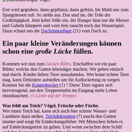
Erst wird gegraben, dann gepflanzt, dann gefeixt, bis Mutti uns zum
Spargelessen ruft. So siehts aus. Das sind sie, die Teile der
Großzügigkeit. Jetzt kehrt Stille ein, der Hunger lässt nur die Messer
und Gabeln klimpern und vorn fern rauscht noch das Wasserspiel.
Dazu schaut uns die
Dachrinnenfigur
(21) vom Dach zu.
Ein paar kleine Veränderungen können
schon eine
große Lücke
füllen.
Kommen wir nun zum
Lücken füllen
. Erschaffen wir ein paar
Bilder, welche den Garten lebendiger machen. Wir gehen einfach
mal durch. Kinder lieben Tiere ausnahmslos. Wer keine echten Tiere
mag, kann Dekotiere aufstellen um für Auflockerung zu sorgen.
Kennen Sie die
Kantenhocker
(1) ? Diese Tiere eignen sich
hervorragend, um den Treppenstufen im Eingang mehr Leben
einzuhauchen.
(1.Lücke auf der Treppe)
Was fehlt am Teich? Vögel, Frösche oder Fische.
Wer einen Teich hat, kann sich auch hier schöne Wasser- und
Landtiere dazu stellen.
Teichdekoration
(7) macht den Garten
munter und sorgt für Entdeckungsfieber. Wir Menschen lieben es
auf Entdeckungsreise zu gehen. Und wenn zwischen dem Schilf