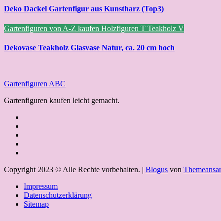
Deko Dackel Gartenfigur aus Kunstharz (Top3)
Gartenfiguren von A-Z kaufen
Holzfiguren
T
Teakholz
V
Dekovase Teakholz Glasvase Natur, ca. 20 cm hoch
Gartenfiguren ABC
Gartenfiguren kaufen leicht gemacht.
Copyright 2023 © Alle Rechte vorbehalten.
|
Blogus
von
Themeansar
Impressum
Datenschutzerklärung
Sitemap