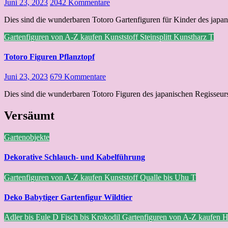
Juni 23, 2023
2042 Kommentare
Dies sind die wunderbaren Totoro Gartenfiguren für Kinder des japa
Gartenfiguren von A-Z kaufen
Kunststoff
Steinsplitt Kunstharz
T
Totoro Figuren Pflanztopf
Juni 23, 2023
679 Kommentare
Dies sind die wunderbaren Totoro Figuren des japanischen Regisseur
Versäumt
Gartenobjekte
Dekorative Schlauch- und Kabelführung
Gartenfiguren von A-Z kaufen
Kunststoff
Qualle bis Uhu
T
Deko Babytiger Gartenfigur Wildtier
Adler bis Eule
D
Fisch bis Krokodil
Gartenfiguren von A-Z kaufen