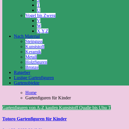
T
U
Vogel bis Zwerg
V
W
X,Y,Z
Nach Material
Steinguss
Kunststoff
Keramik
Metall
Holzfiguren
Bronze
Ratgeber
Lustige Gartenfiguren
Gartenobjekte
Home
Gartenfiguren für Kinder
Gartenfiguren von A-Z kaufen
Kunststoff
Qualle bis Uhu
T
Totoro Gartenfiguren für Kinder