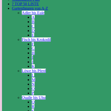
? TOP 50 LISTE
Gartenfiguren von A-Z
Adler bis Eule
A
B
C
D
E
Fisch bis Krokodil
F
G
H
I
J
K
Löwe bis Pferd
L
M
N
O
P
Qualle bis Uhu
Q
R
S