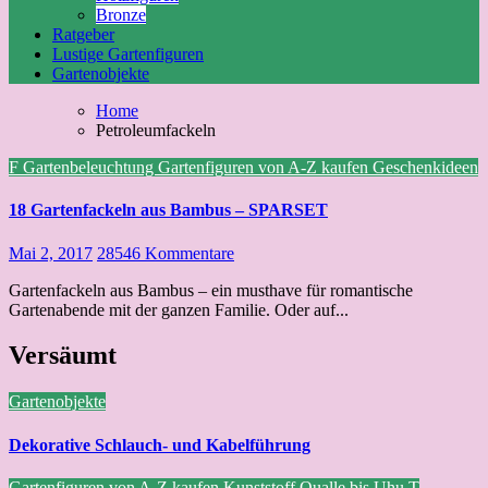
Bronze
Ratgeber
Lustige Gartenfiguren
Gartenobjekte
Home
Petroleumfackeln
F
Gartenbeleuchtung
Gartenfiguren von A-Z kaufen
Geschenkideen
18 Gartenfackeln aus Bambus – SPARSET
Mai 2, 2017
28546 Kommentare
Gartenfackeln aus Bambus – ein musthave für romantische
Gartenabende mit der ganzen Familie. Oder auf...
Versäumt
Gartenobjekte
Dekorative Schlauch- und Kabelführung
Gartenfiguren von A-Z kaufen
Kunststoff
Qualle bis Uhu
T