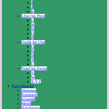
I
J
K
Löwe bis Pferd
L
M
N
O
P
Qualle bis Uhu
Q
R
S
T
U
Vogel bis Zwerg
V
W
X,Y,Z
Nach Material
Steinguss
Kunststoff
Keramik
Metall
Holzfiguren