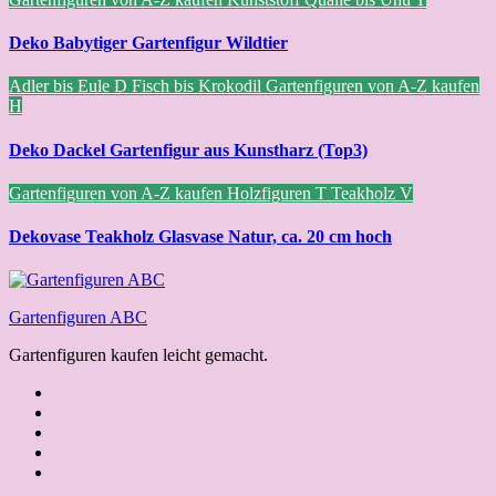
Deko Babytiger Gartenfigur Wildtier
Adler bis Eule
D
Fisch bis Krokodil
Gartenfiguren von A-Z kaufen
H
Deko Dackel Gartenfigur aus Kunstharz (Top3)
Gartenfiguren von A-Z kaufen
Holzfiguren
T
Teakholz
V
Dekovase Teakholz Glasvase Natur, ca. 20 cm hoch
Gartenfiguren ABC
Gartenfiguren kaufen leicht gemacht.