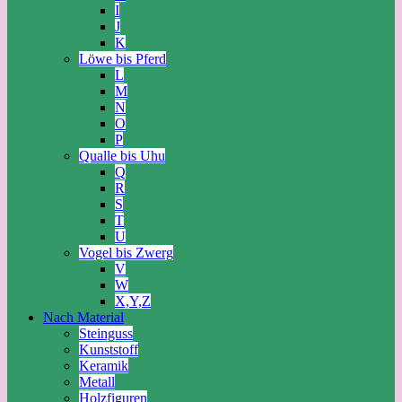
I
J
K
Löwe bis Pferd
L
M
N
O
P
Qualle bis Uhu
Q
R
S
T
U
Vogel bis Zwerg
V
W
X,Y,Z
Nach Material
Steinguss
Kunststoff
Keramik
Metall
Holzfiguren