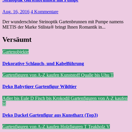
Aug. 16, 2016
4 Kommentare
Der wunderschöne Steinoptik Gartenbrunnen mit Pumpe namens
METIS der Marke Stilista® bringt Ihnen Romantik in...
Versäumt
Gartenobjekte
Dekorative Schlauch- und Kabelführung
Gartenfiguren von A-Z kaufen
Kunststoff
Qualle bis Uhu
T
Deko Babytiger Gartenfigur Wildtier
Adler bis Eule
D
Fisch bis Krokodil
Gartenfiguren von A-Z kaufen
H
Deko Dackel Gartenfigur aus Kunstharz (Top3)
Gartenfiguren von A-Z kaufen
Holzfiguren
T
Teakholz
V