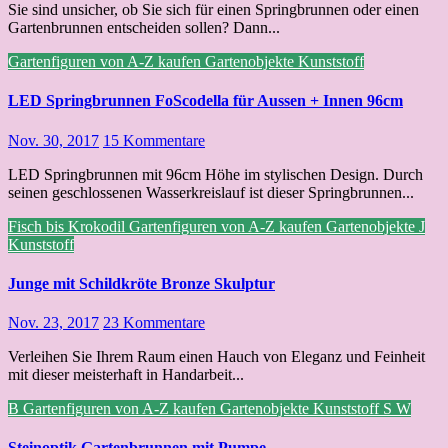
Sie sind unsicher, ob Sie sich für einen Springbrunnen oder einen
Gartenbrunnen entscheiden sollen? Dann...
Gartenfiguren von A-Z kaufen
Gartenobjekte
Kunststoff
LED Springbrunnen FoScodella für Aussen + Innen 96cm
Nov. 30, 2017
15 Kommentare
LED Springbrunnen mit 96cm Höhe im stylischen Design. Durch
seinen geschlossenen Wasserkreislauf ist dieser Springbrunnen...
Fisch bis Krokodil
Gartenfiguren von A-Z kaufen
Gartenobjekte
J
Kunststoff
Junge mit Schildkröte Bronze Skulptur
Nov. 23, 2017
23 Kommentare
Verleihen Sie Ihrem Raum einen Hauch von Eleganz und Feinheit
mit dieser meisterhaft in Handarbeit...
B
Gartenfiguren von A-Z kaufen
Gartenobjekte
Kunststoff
S
W
Steinoptik Gartenbrunnen mit Pumpe