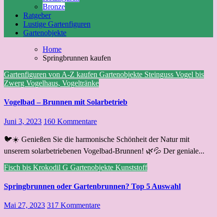
Bronze
Ratgeber
Lustige Gartenfiguren
Gartenobjekte
Home
Springbrunnen kaufen
Gartenfiguren von A-Z kaufen
Gartenobjekte
Steinguss
Vogel bis
Zwerg
Vogelhaus, Vogeltränke
Vogelbad – Brunnen mit Solarbetrieb
Juni 3, 2023
160 Kommentare
🐦☀️ Genießen Sie die harmonische Schönheit der Natur mit
unserem solarbetriebenen Vogelbad-Brunnen! 🌿💦 Der geniale...
Fisch bis Krokodil
G
Gartenobjekte
Kunststoff
Springbrunnen oder Gartenbrunnen? Top 5 Auswahl
Mai 27, 2023
317 Kommentare