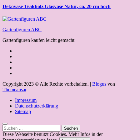
Dekovase Teakholz Glasvase Natur, ca. 20 cm hoch
Gartenfiguren ABC
Gartenfiguren kaufen leicht gemacht.
Copyright 2023 © Alle Rechte vorbehalten.
|
Blogus
von
Themeansar
.
Impressum
Datenschutzerklärung
Sitemap
Suchen
nach:
Diese Webseite benutzt Cookies. Mehr Infos in der