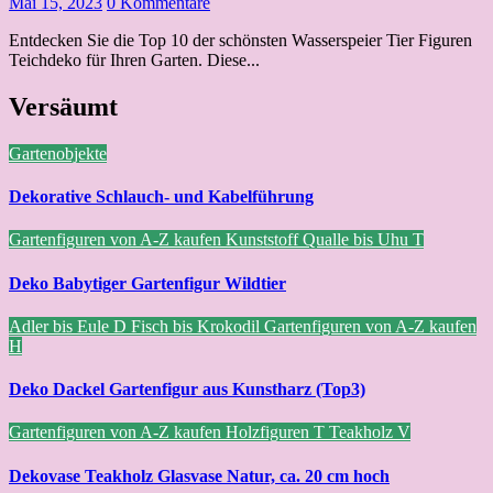
Mai 15, 2023
0 Kommentare
Entdecken Sie die Top 10 der schönsten Wasserspeier Tier Figuren
Teichdeko für Ihren Garten. Diese...
Versäumt
Gartenobjekte
Dekorative Schlauch- und Kabelführung
Gartenfiguren von A-Z kaufen
Kunststoff
Qualle bis Uhu
T
Deko Babytiger Gartenfigur Wildtier
Adler bis Eule
D
Fisch bis Krokodil
Gartenfiguren von A-Z kaufen
H
Deko Dackel Gartenfigur aus Kunstharz (Top3)
Gartenfiguren von A-Z kaufen
Holzfiguren
T
Teakholz
V
Dekovase Teakholz Glasvase Natur, ca. 20 cm hoch