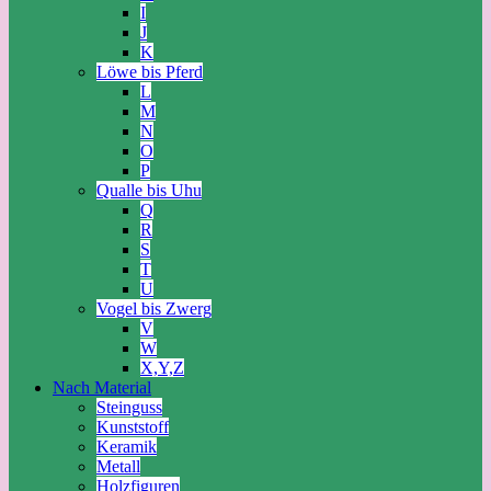
I
J
K
Löwe bis Pferd
L
M
N
O
P
Qualle bis Uhu
Q
R
S
T
U
Vogel bis Zwerg
V
W
X,Y,Z
Nach Material
Steinguss
Kunststoff
Keramik
Metall
Holzfiguren