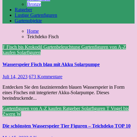
Bronze
Ratgeber
Lustige Gartenfiguren
Gartenobjekte
Home
Teichdeko Fisch
F
Fisch bis Krokodil
Gartenbeleuchtung
Gartenfiguren von A-Z
kaufen
Solarfiguren
Wasserspeier Fisch blau mit Akku Solarpumpe
Juli 14, 2023
673 Kommentare
Entdecken Sie den faszinierenden blauen Wasserspeier in Form
eines Fisches mit integrierter Akku-Solarpumpe. Dieses
beeindruckende...
Gartenfiguren von A-Z kaufen
Ratgeber
Solarfiguren
T
Vogel bis
Zwerg
W
Die schönsten Wasserspeier Tier Figuren – Teichdeko TOP 10