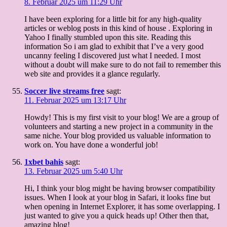
8. Februar 2025 um 11:29 Uhr
I have been exploring for a little bit for any high-quality
articles or weblog posts in this kind of house . Exploring in
Yahoo I finally stumbled upon this site. Reading this
information So i am glad to exhibit that I’ve a very good
uncanny feeling I discovered just what I needed. I most
without a doubt will make sure to do not fail to remember this
web site and provides it a glance regularly.
Soccer live streams free
sagt:
11. Februar 2025 um 13:17 Uhr
Howdy! This is my first visit to your blog! We are a group of
volunteers and starting a new project in a community in the
same niche. Your blog provided us valuable information to
work on. You have done a wonderful job!
1xbet bahis
sagt:
13. Februar 2025 um 5:40 Uhr
Hi, I think your blog might be having browser compatibility
issues. When I look at your blog in Safari, it looks fine but
when opening in Internet Explorer, it has some overlapping. I
just wanted to give you a quick heads up! Other then that,
amazing blog!