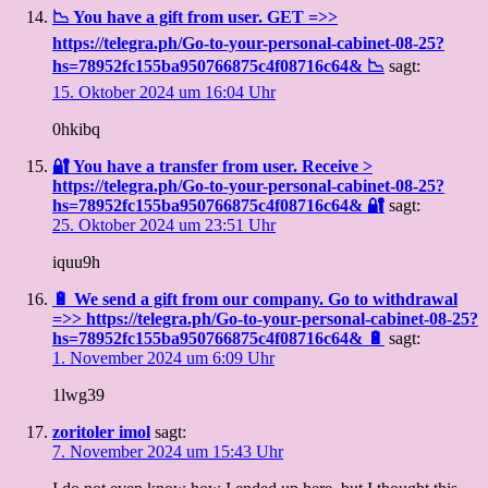
📉 You have a gift from user. GET =>>
https://telegra.ph/Go-to-your-personal-cabinet-08-25?
hs=78952fc155ba950766875c4f08716c64& 📉
sagt:
15. Oktober 2024 um 16:04 Uhr
0hkibq
🔐 You have a transfer from user. Receive >
https://telegra.ph/Go-to-your-personal-cabinet-08-25?
hs=78952fc155ba950766875c4f08716c64& 🔐
sagt:
25. Oktober 2024 um 23:51 Uhr
iquu9h
🔋 We send a gift from our company. Gо tо withdrаwаl
=>> https://telegra.ph/Go-to-your-personal-cabinet-08-25?
hs=78952fc155ba950766875c4f08716c64& 🔋
sagt:
1. November 2024 um 6:09 Uhr
1lwg39
zoritoler imol
sagt:
7. November 2024 um 15:43 Uhr