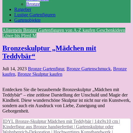
Bronze
Ratgeber
Lustige Gartenfiguren
Gartenobjekte
Allgemein
Bronze
Gartenfiguren von A-Z kaufen
Geschenkideen
Löwe bis Pferd
M
Bronzeskulptur „Mädchen mit
Teddybär“
Juli 14, 2023
Bronze Gartenfigur
,
Bronze Gartenschmuck
,
Bronze
kaufen
,
Bronze Skulptur kaufen
Entdecken Sie die bezaubernde Bronzeskulptur „Mädchen mit
Teddybär“ – eine zeitlose Darstellung der Unschuld und Magie der
Kindheit. Diese wunderschöne Skulptur ist nicht nur ein Kunstwerk,
sondern auch ein Ausdruck von Liebe, Zuneigung und
Geborgenheit.
IDYL Bronze-Skulptur Mädchen mit Teddybär | 14x9x10 cm |
Kinderfigur aus Bronze handgefertigt | Gartenskulptur oder
Wohnbereich-Dekoration | Hochwertiges Kunsthandwerk |