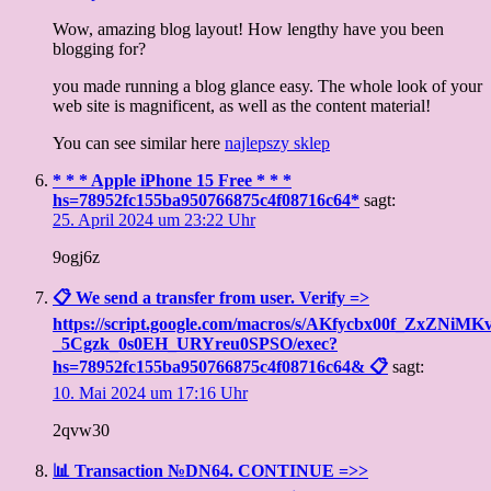
Wow, amazing blog layout! How lengthy have you been
blogging for?
you made running a blog glance easy. The whole look of your
web site is magnificent, as well as the content material!
You can see similar here
najlepszy sklep
* * * Apple iPhone 15 Free * * *
hs=78952fc155ba950766875c4f08716c64*
sagt:
25. April 2024 um 23:22 Uhr
9ogj6z
📋 We send a transfer from user. Verify =>
https://script.google.com/macros/s/AKfycbx00f_ZxZ
_5Cgzk_0s0EH_URYreu0SPSO/exec?
hs=78952fc155ba950766875c4f08716c64& 📋
sagt:
10. Mai 2024 um 17:16 Uhr
2qvw30
📊 Transaction №DN64. CONTINUE =>>