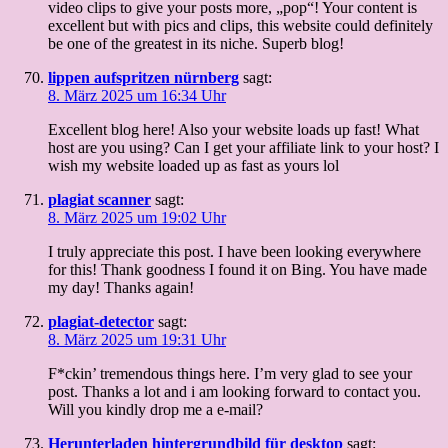
video clips to give your posts more, „pop“! Your content is
excellent but with pics and clips, this website could definitely
be one of the greatest in its niche. Superb blog!
lippen aufspritzen nürnberg
sagt:
8. März 2025 um 16:34 Uhr
Excellent blog here! Also your website loads up fast! What
host are you using? Can I get your affiliate link to your host? I
wish my website loaded up as fast as yours lol
plagiat scanner
sagt:
8. März 2025 um 19:02 Uhr
I truly appreciate this post. I have been looking everywhere
for this! Thank goodness I found it on Bing. You have made
my day! Thanks again!
plagiat-detector
sagt:
8. März 2025 um 19:31 Uhr
F*ckin’ tremendous things here. I’m very glad to see your
post. Thanks a lot and i am looking forward to contact you.
Will you kindly drop me a e-mail?
Herunterladen hintergrundbild für desktop
sagt: