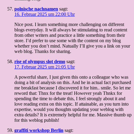
polnische nachnamen
sagt:
16. Februar 2025 um 22:00 Uhr
Nice post. I learn something more challenging on different
blogs everyday. It will always be stimulating to read content
from other writers and practice a little something from their
store. I’d prefer to use some with the content on my blog
whether you don’t mind. Natually I’ll give you a link on your
web blog. Thanks for sharing.
rise of olympus slot demo
sagt:
17. Februar 2025 um 21:05 Uhr
A powerful share, I just given this onto a colleague who was
doing a bit of analysis on this. And he in actual fact purchased
me breakfast because I discovered it for him.. smile. So let me
reword that: Thnx for the treat! However yeah Thnkx for
spending the time to debate this, I feel strongly about it and
love reading extra on this topic. If attainable, as you turn into
expertise, would you thoughts updating your weblog with
extra details? It is extremely helpful for me. Massive thumb up
for this weblog publish!
graffiti workshop Berlin
sagt: