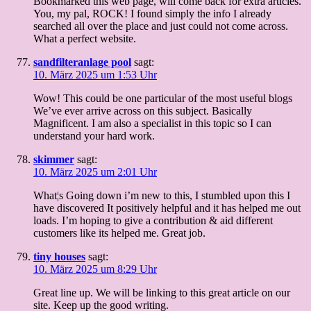
Bookmarked this web page, will come back for extra articles.
You, my pal, ROCK! I found simply the info I already
searched all over the place and just could not come across.
What a perfect website.
sandfilteranlage pool
sagt:
10. März 2025 um 1:53 Uhr
Wow! This could be one particular of the most useful blogs
We’ve ever arrive across on this subject. Basically
Magnificent. I am also a specialist in this topic so I can
understand your hard work.
skimmer
sagt:
10. März 2025 um 2:01 Uhr
What¦s Going down i’m new to this, I stumbled upon this I
have discovered It positively helpful and it has helped me out
loads. I’m hoping to give a contribution & aid different
customers like its helped me. Great job.
tiny houses
sagt:
10. März 2025 um 8:29 Uhr
Great line up. We will be linking to this great article on our
site. Keep up the good writing.