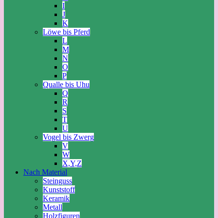
I
J
K
Löwe bis Pferd
L
M
N
O
P
Qualle bis Uhu
Q
R
S
T
U
Vogel bis Zwerg
V
W
X,Y,Z
Nach Material
Steinguss
Kunststoff
Keramik
Metall
Holzfiguren