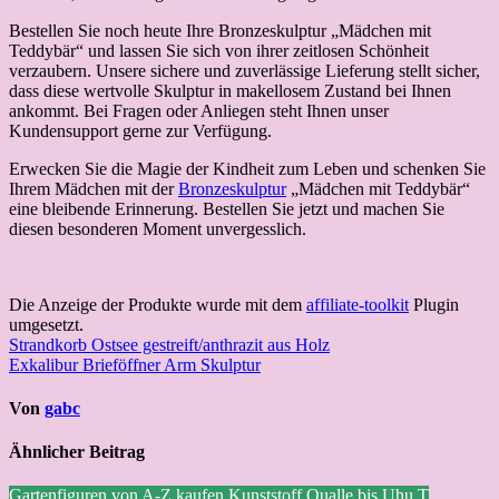
Bestellen Sie noch heute Ihre Bronzeskulptur „Mädchen mit
Teddybär“ und lassen Sie sich von ihrer zeitlosen Schönheit
verzaubern. Unsere sichere und zuverlässige Lieferung stellt sicher,
dass diese wertvolle Skulptur in makellosem Zustand bei Ihnen
ankommt. Bei Fragen oder Anliegen steht Ihnen unser
Kundensupport gerne zur Verfügung.
Erwecken Sie die Magie der Kindheit zum Leben und schenken Sie
Ihrem Mädchen mit der
Bronzeskulptur
„Mädchen mit Teddybär“
eine bleibende Erinnerung. Bestellen Sie jetzt und machen Sie
diesen besonderen Moment unvergesslich.
Die Anzeige der Produkte wurde mit dem
affiliate-toolkit
Plugin
umgesetzt.
Beitragsnavigation
Strandkorb Ostsee gestreift/anthrazit aus Holz
Exkalibur Brieföffner Arm Skulptur
Von
gabc
Ähnlicher Beitrag
Gartenfiguren von A-Z kaufen
Kunststoff
Qualle bis Uhu
T