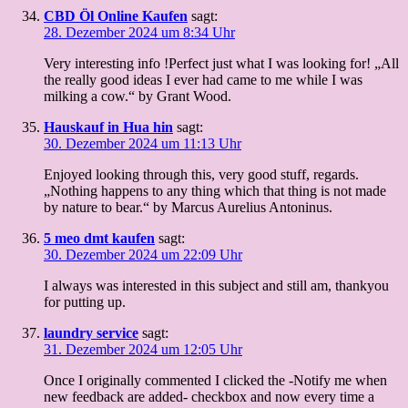
CBD Öl Online Kaufen
sagt:
28. Dezember 2024 um 8:34 Uhr
Very interesting info !Perfect just what I was looking for! „All
the really good ideas I ever had came to me while I was
milking a cow.“ by Grant Wood.
Hauskauf in Hua hin
sagt:
30. Dezember 2024 um 11:13 Uhr
Enjoyed looking through this, very good stuff, regards.
„Nothing happens to any thing which that thing is not made
by nature to bear.“ by Marcus Aurelius Antoninus.
5 meo dmt kaufen​
sagt:
30. Dezember 2024 um 22:09 Uhr
I always was interested in this subject and still am, thankyou
for putting up.
laundry service
sagt:
31. Dezember 2024 um 12:05 Uhr
Once I originally commented I clicked the -Notify me when
new feedback are added- checkbox and now every time a