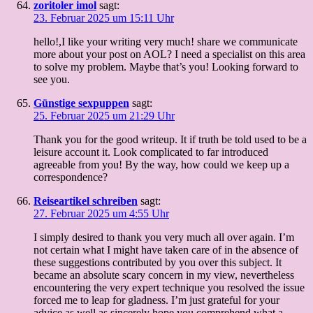
zoritoler imol
sagt:
23. Februar 2025 um 15:11 Uhr
hello!,I like your writing very much! share we communicate
more about your post on AOL? I need a specialist on this area
to solve my problem. Maybe that’s you! Looking forward to
see you.
Günstige sexpuppen
sagt:
25. Februar 2025 um 21:29 Uhr
Thank you for the good writeup. It if truth be told used to be a
leisure account it. Look complicated to far introduced
agreeable from you! By the way, how could we keep up a
correspondence?
Reiseartikel schreiben
sagt:
27. Februar 2025 um 4:55 Uhr
I simply desired to thank you very much all over again. I’m
not certain what I might have taken care of in the absence of
these suggestions contributed by you over this subject. It
became an absolute scary concern in my view, nevertheless
encountering the very expert technique you resolved the issue
forced me to leap for gladness. I’m just grateful for your
advice as well as sincerely hope you comprehend what a