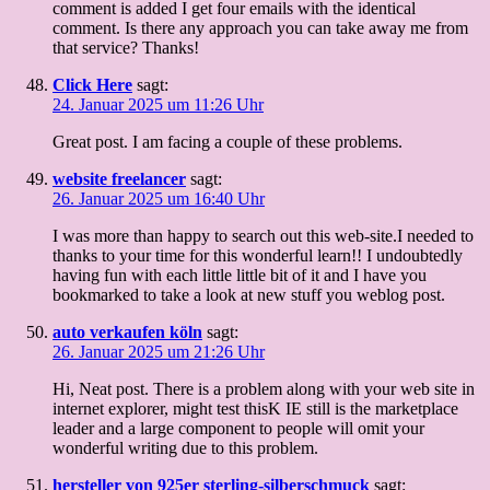
comment is added I get four emails with the identical
comment. Is there any approach you can take away me from
that service? Thanks!
Click Here
sagt:
24. Januar 2025 um 11:26 Uhr
Great post. I am facing a couple of these problems.
website freelancer
sagt:
26. Januar 2025 um 16:40 Uhr
I was more than happy to search out this web-site.I needed to
thanks to your time for this wonderful learn!! I undoubtedly
having fun with each little little bit of it and I have you
bookmarked to take a look at new stuff you weblog post.
auto verkaufen köln
sagt:
26. Januar 2025 um 21:26 Uhr
Hi, Neat post. There is a problem along with your web site in
internet explorer, might test thisK IE still is the marketplace
leader and a large component to people will omit your
wonderful writing due to this problem.
hersteller von 925er sterling-silberschmuck
sagt: