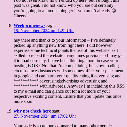
I do not even know how I ended up here, but I thought this
post was great. I do not know who you are but certainly
you’re going to a famous blogger if you aren’t already 😉
Cheers!
Weekprimenews
sagt:
19. November 2024 um 1:25 Uhr
hey there and thanks to your information – I’ve definitely
picked up anything new from right here. I did however
expertise some technical points the use of this website, as I
skilled to reload the website many times previous to I may get
it to load correctly. I have been thinking about in case your
hosting is OK? Not that I’m complaining, but slow loading
circumstances instances will sometimes affect your placement
in google and can harm your quality rating if advertising and
***********|advertising|advertising|advertising and
*********** with Adwords. Anyway I’m including this RSS
to my e-mail and can glance out for a lot more of your
respective exciting content. Ensure that you update this once
more soon..
why not check here
sagt:
27. November 2024 um 17:02 Uhr
Your style is so unique compared to many other people.