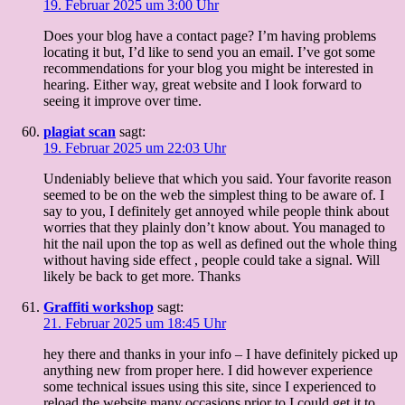
19. Februar 2025 um 3:00 Uhr
Does your blog have a contact page? I’m having problems
locating it but, I’d like to send you an email. I’ve got some
recommendations for your blog you might be interested in
hearing. Either way, great website and I look forward to
seeing it improve over time.
plagiat scan
sagt:
19. Februar 2025 um 22:03 Uhr
Undeniably believe that which you said. Your favorite reason
seemed to be on the web the simplest thing to be aware of. I
say to you, I definitely get annoyed while people think about
worries that they plainly don’t know about. You managed to
hit the nail upon the top as well as defined out the whole thing
without having side effect , people could take a signal. Will
likely be back to get more. Thanks
Graffiti workshop
sagt:
21. Februar 2025 um 18:45 Uhr
hey there and thanks in your info – I have definitely picked up
anything new from proper here. I did however experience
some technical issues using this site, since I experienced to
reload the website many occasions prior to I could get it to