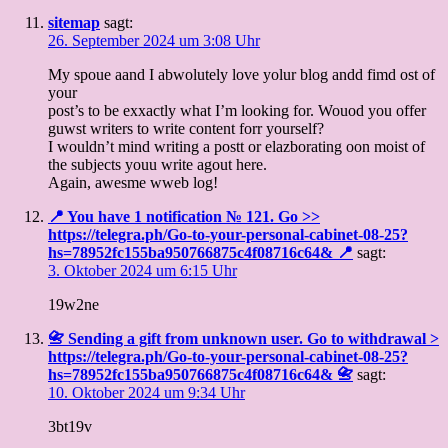
sitemap
sagt:
26. September 2024 um 3:08 Uhr
My spoue aand I abwolutely love yolur blog andd fimd ost of
your
post’s to be exxactly what I’m looking for. Wouod you offer
guwst writers to write content forr yourself?
I wouldn’t mind writing a postt or elazborating oon moist of
the subjects youu write agout here.
Again, awesme wweb log!
📍 You have 1 notification № 121. Go >>
https://telegra.ph/Go-to-your-personal-cabinet-08-25?
hs=78952fc155ba950766875c4f08716c64& 📍
sagt:
3. Oktober 2024 um 6:15 Uhr
19w2ne
📇 Sending a gift from unknown user. Gо tо withdrаwаl >
https://telegra.ph/Go-to-your-personal-cabinet-08-25?
hs=78952fc155ba950766875c4f08716c64& 📇
sagt:
10. Oktober 2024 um 9:34 Uhr
3bt19v