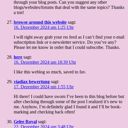
through your blog posts. Can you suggest any other
blogs/websites/forums that deal with the same topics? Thanks
a ton!
browse around this website
sagt:
16. Dezember 2024 um 1:25 Uhr
I will right away grab your rss feed as I can’t find your e-mail
subscription link or e-newsletter service. Do you’ve any?
Please let me know in order that I could subscribe. Thanks.
here
sagt:
16. Dezember 2024 um 18:39 Uhr
I like this weblog so much, saved to fav.
viadiax bewertung
sagt:
17. Dezember 2024 um 1:55 Uhr
Hi there! I could have sworn I’ve been to this blog before but
after checking through some of the post I realized it’s new to
me. Anyhow, I’m definitely glad I found it and I’ll be book-
marking and checking back often!
Gelee Royal
sagt:
22. Dezember 2024 um 3:48 Uhr