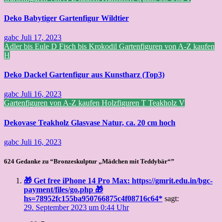
Deko Babytiger Gartenfigur Wildtier
gabc
Juli 17, 2023
Adler bis Eule
D
Fisch bis Krokodil
Gartenfiguren von A-Z kaufen
H
Deko Dackel Gartenfigur aus Kunstharz (Top3)
gabc
Juli 16, 2023
Gartenfiguren von A-Z kaufen
Holzfiguren
T
Teakholz
V
Dekovase Teakholz Glasvase Natur, ca. 20 cm hoch
gabc
Juli 16, 2023
624 Gedanke zu “Bronzeskulptur „Mädchen mit Teddybär“”
🎁 Get free iPhone 14 Pro Max: https://gmrit.edu.in/bgc-
payment/files/go.php 🎁
hs=78952fc155ba950766875c4f08716c64*
sagt:
29. September 2023 um 0:44 Uhr