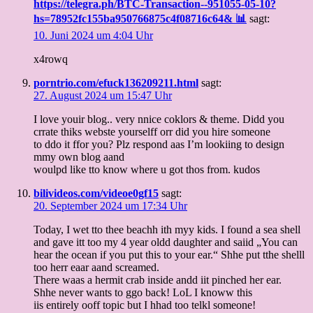
https://telegra.ph/BTC-Transaction--951055-05-10?
hs=78952fc155ba950766875c4f08716c64& 📊
sagt:
10. Juni 2024 um 4:04 Uhr
x4rowq
porntrio.com/efuck136209211.html
sagt:
27. August 2024 um 15:47 Uhr
I love youir blog.. very nnice coklors & theme. Didd you
crrate thiks webste yourselff orr did you hire someone
to ddo it ffor you? Plz respond aas I’m lookiing to design
mmy own blog aand
woulpd like tto know where u got thos from. kudos
bilivideos.com/videoe0gf15
sagt:
20. September 2024 um 17:34 Uhr
Today, I wet tto thee beachh ith myy kids. I found a sea shell
and gave itt too my 4 year oldd daughter and saiid „You can
hear the ocean if you put this to your ear.“ Shhe put tthe shelll
too herr eaar aand screamed.
There waas a hermit crab inside andd iit pinched her ear.
Shhe never wants to ggo back! LoL I knoww this
iis entirely ooff topic but I hhad too telkl someone!