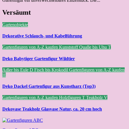
Gartenfigur ein unverwechselbares Einzelstück. Die...
Versäumt
Gartenobjekte
Dekorative Schlauch- und Kabelführung
Gartenfiguren von A-Z kaufen
Kunststoff
Qualle bis Uhu
T
Deko Babytiger Gartenfigur Wildtier
Adler bis Eule
D
Fisch bis Krokodil
Gartenfiguren von A-Z kaufen
H
Deko Dackel Gartenfigur aus Kunstharz (Top3)
Gartenfiguren von A-Z kaufen
Holzfiguren
T
Teakholz
V
Dekovase Teakholz Glasvase Natur, ca. 20 cm hoch