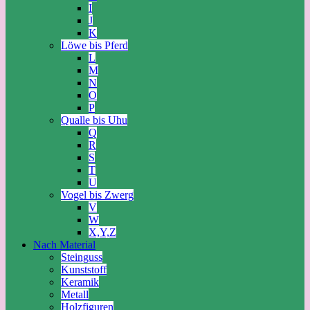
I
J
K
Löwe bis Pferd
L
M
N
O
P
Qualle bis Uhu
Q
R
S
T
U
Vogel bis Zwerg
V
W
X,Y,Z
Nach Material
Steinguss
Kunststoff
Keramik
Metall
Holzfiguren