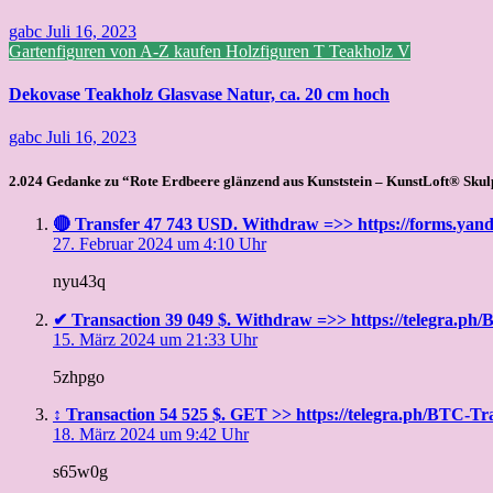
gabc
Juli 16, 2023
Gartenfiguren von A-Z kaufen
Holzfiguren
T
Teakholz
V
Dekovase Teakholz Glasvase Natur, ca. 20 cm hoch
gabc
Juli 16, 2023
2.024 Gedanke zu “Rote Erdbeere glänzend aus Kunststein – KunstLoft® Skul
🔴 Transfer 47 743 USD. Withdrаw =>> https://forms.y
27. Februar 2024 um 4:10 Uhr
nyu43q
✔ Transaction 39 049 $. Withdrаw =>> https://telegra.
15. März 2024 um 21:33 Uhr
5zhpgo
↕ Transaction 54 525 $. GЕТ >> https://telegra.ph/BTC-
18. März 2024 um 9:42 Uhr
s65w0g