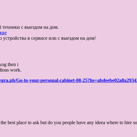
техники с выездом на дом.
кве
 устройства в сервисе или с выездом на дом!
kog then i
idious work.
telegra.ph/Go-to-your-personal-cabinet-08-25?hs=abdeebe02a8a29
ally the best place to ask but do you people have any ideea where to hire