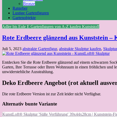
Bronze
Ratgeber
Lustige Gartenfiguren
Gartenobjekte
Adler bis Eule
E
Gartenfiguren von A-Z kaufen
Kunststoff
Rote Erdbeere glänzend aus Kunststein –
Juli 5, 2023
abstrakte Gartenfigur
,
abstrakte Skulptur kaufen
,
Skulptu
Entdecken Sie die Rote Erdbeere glänzend auf einem schwarzen Sockel. Die Faszination der roten glänzenden Erdbeerskulptur hat ihren ganzen eigenen Charme! Diese einzigartige Kreation verwandelt Ihren
Garten, Ihre Terrasse oder Ihren Wohnraum in einen fröhlichen und l
unwiderstehliche Ausstrahlung.
Deko Erdbeere Angebot (rot aktuell ausve
Die rote Erdbeere Version ist zur Zeit leider nicht Verfügbar.
Alternativ bunte Variante
KunstLoft® Skulptur 'Süße Verführung' 39x44x28cm | Kunststein-Fig