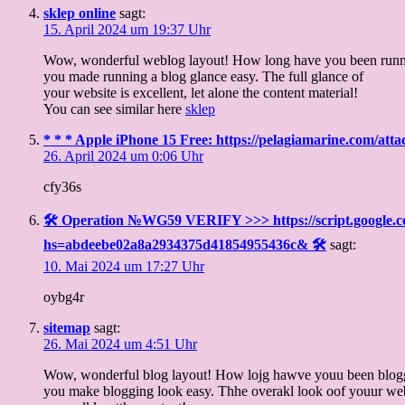
sklep online
sagt:
15. April 2024 um 19:37 Uhr
Wow, wonderful weblog layout! How long have you been runni
you made running a blog glance easy. The full glance of
your website is excellent, let alone the content material!
You can see similar here
sklep
* * * Apple iPhone 15 Free: https://pelagiamarine.com/a
26. April 2024 um 0:06 Uhr
cfy36s
🛠 Operation №WG59 VERIFY >>> https://script.goog
hs=abdeebe02a8a2934375d41854955436c& 🛠
sagt:
10. Mai 2024 um 17:27 Uhr
oybg4r
sitemap
sagt:
26. Mai 2024 um 4:51 Uhr
Wow, wonderful blog layout! How lojg hawve youu been blogg
you make blogging look easy. Thhe overakl look oof youur webs