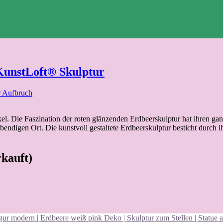
 KunstLoft® Skulptur
r Aufbruch
ebendigen Ort. Die kunstvoll gestaltete Erdbeerskulptur besticht durc
rkauft)
ur modern | Erdbeere weiß pink Deko | Skulptur zum Stellen | Statue