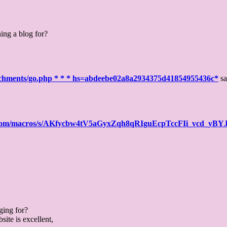
ng a blog for?
ttachments/go.php * * * hs=abdeebe02a8a2934375d41854955436c*
sa
le.com/macros/s/AKfycbw4tV5aGyxZqh8qRIguEcpTccFIi_vcd_
ing for?
ite is excellent,