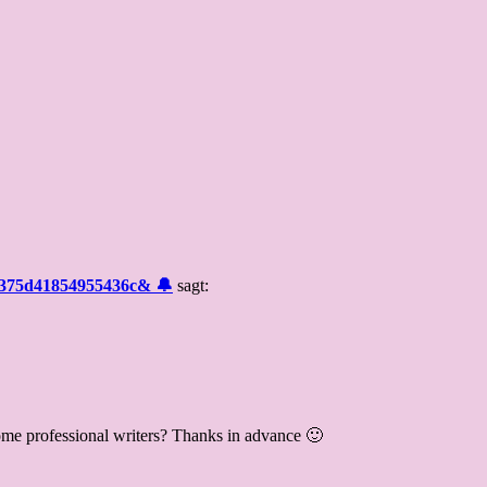
34375d41854955436c& 🔔
sagt:
 some professional writers? Thanks in advance 🙂