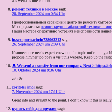
aas welkl as tthe content!
ремонт техники в москве
sagt:
20. September 2024 um 0:54 Uhr
Профессиональный сервисный центр по ремонту бытовой 
Мы предлагаем:
ремонт крупногабаритной техники в мос
Наши мастера оперативно устранят неисправности вашего
in.sexoporn.win/in728063213
sagt:
26. September 2024 um 2:09 Uhr
If somee onee needs expert voew oon the topic oof running a b
propose him/her too ppay a visjt this website, Keep up the fast
🔔 We send a transfer from our company. Next > https://
10. Oktober 2024 um 9:36 Uhr
zehe8c
zoritoler imol
sagt:
7. November 2024 um 17:11 Uhr
Great info and straight to the point. I don’t know if this is re
купить сейф для оружия
sagt: