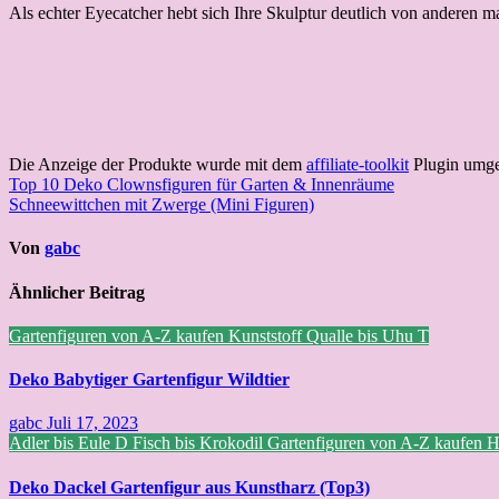
Als echter Eyecatcher hebt sich Ihre Skulptur deutlich von anderen 
Die Anzeige der Produkte wurde mit dem
affiliate-toolkit
Plugin umge
Beitragsnavigation
Top 10 Deko Clownsfiguren für Garten & Innenräume
Schneewittchen mit Zwerge (Mini Figuren)
Von
gabc
Ähnlicher Beitrag
Gartenfiguren von A-Z kaufen
Kunststoff
Qualle bis Uhu
T
Deko Babytiger Gartenfigur Wildtier
gabc
Juli 17, 2023
Adler bis Eule
D
Fisch bis Krokodil
Gartenfiguren von A-Z kaufen
Deko Dackel Gartenfigur aus Kunstharz (Top3)