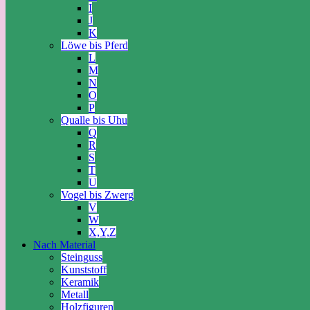
I
J
K
Löwe bis Pferd
L
M
N
O
P
Qualle bis Uhu
Q
R
S
T
U
Vogel bis Zwerg
V
W
X,Y,Z
Nach Material
Steinguss
Kunststoff
Keramik
Metall
Holzfiguren