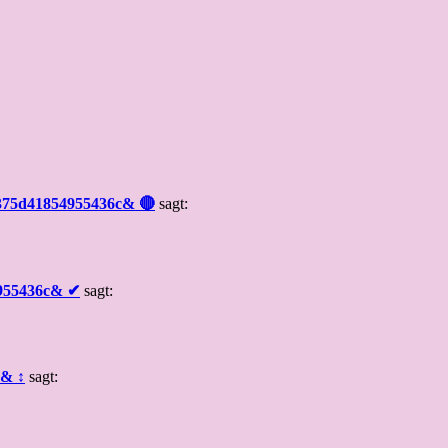
4375d41854955436c& 🔴
sagt:
4955436c& ✔
sagt:
c& ↕
sagt: