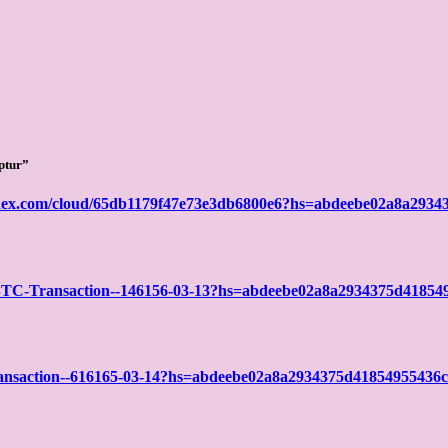
ptur”
andex.com/cloud/65db1179f47e73e3db6800e6?hs=abdeebe02a8a293
ph/BTC-Transaction--146156-03-13?hs=abdeebe02a8a2934375d4185
Transaction--616165-03-14?hs=abdeebe02a8a2934375d41854955436