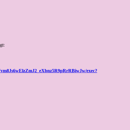
gt:
yBYJvm8Js6wElzZmJ2_eXbnz5R9pRrRBiwJw/exec?