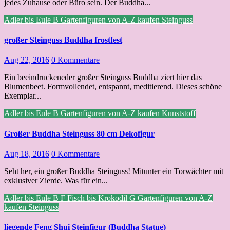
jedes Zuhause oder Büro sein. Der Buddha...
Adler bis Eule
B
Gartenfiguren von A-Z kaufen
Steinguss
großer Steinguss Buddha frostfest
Aug 22, 2016
0 Kommentare
Ein beeindruckeneder großer Steinguss Buddha ziert hier das
Blumenbeet. Formvollendet, entspannt, meditierend. Dieses schöne
Exemplar...
Adler bis Eule
B
Gartenfiguren von A-Z kaufen
Kunststoff
Großer Buddha Steinguss 80 cm Dekofigur
Aug 18, 2016
0 Kommentare
Seht her, ein großer Buddha Steinguss! Mitunter ein Torwächter mit
exklusiver Zierde. Was für ein...
Adler bis Eule
B
F
Fisch bis Krokodil
G
Gartenfiguren von A-Z
kaufen
Steinguss
liegende Feng Shui Steinfigur (Buddha Statue)