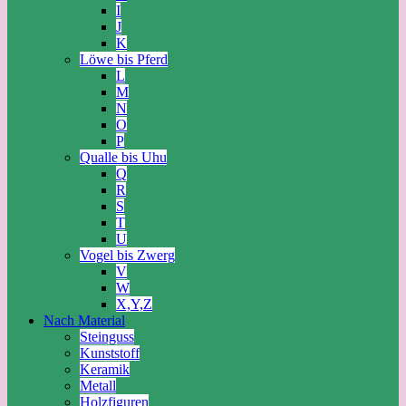
I
J
K
Löwe bis Pferd
L
M
N
O
P
Qualle bis Uhu
Q
R
S
T
U
Vogel bis Zwerg
V
W
X,Y,Z
Nach Material
Steinguss
Kunststoff
Keramik
Metall
Holzfiguren