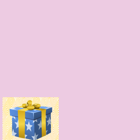
Empfehlungen für Gartendeko Trends 2023 –
Gartenideen
Wasserspeier Fisch blau mit Akku Solarpumpe
Riesiger Engel, Grabengel Schutzengel
Deko Schaf Kapitän Gartenfigur
Exkalibur Brieföffner Arm Skulptur