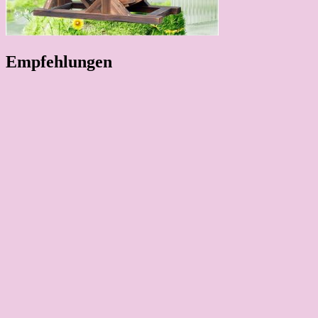
Empfehlungen
Dekorative Schlauch- und Kabelführung
Deko Babytiger Gartenfigur Wildtier
Deko Dackel Gartenfigur aus Kunstharz (Top3)
Dekovase Teakholz Glasvase Natur, ca. 20 cm hoch
Brunnen mit Engel Wasserspiel Kunstharz
Gartendeko