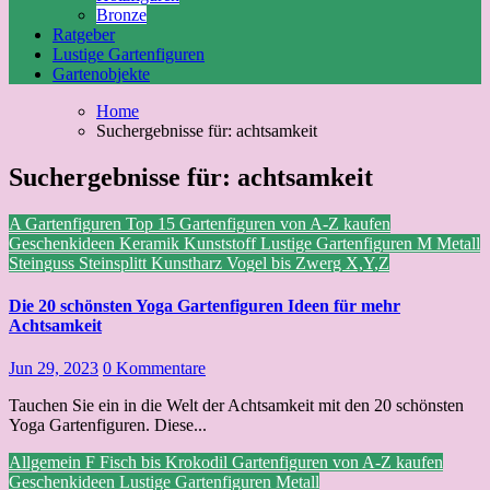
Bronze
Ratgeber
Lustige Gartenfiguren
Gartenobjekte
Home
Suchergebnisse für: achtsamkeit
Suchergebnisse für:
achtsamkeit
A
Gartenfiguren Top 15
Gartenfiguren von A-Z kaufen
Geschenkideen
Keramik
Kunststoff
Lustige Gartenfiguren
M
Metall
Steinguss
Steinsplitt Kunstharz
Vogel bis Zwerg
X,Y,Z
Die 20 schönsten Yoga Gartenfiguren Ideen für mehr
Achtsamkeit
Jun 29, 2023
0 Kommentare
Tauchen Sie ein in die Welt der Achtsamkeit mit den 20 schönsten
Yoga Gartenfiguren. Diese...
Allgemein
F
Fisch bis Krokodil
Gartenfiguren von A-Z kaufen
Geschenkideen
Lustige Gartenfiguren
Metall