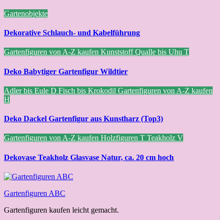
Gartenobjekte
Dekorative Schlauch- und Kabelführung
Gartenfiguren von A-Z kaufen
Kunststoff
Qualle bis Uhu
T
Deko Babytiger Gartenfigur Wildtier
Adler bis Eule
D
Fisch bis Krokodil
Gartenfiguren von A-Z kaufen
H
Deko Dackel Gartenfigur aus Kunstharz (Top3)
Gartenfiguren von A-Z kaufen
Holzfiguren
T
Teakholz
V
Dekovase Teakholz Glasvase Natur, ca. 20 cm hoch
Gartenfiguren ABC
Gartenfiguren kaufen leicht gemacht.