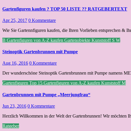
Gartenfiguren kaufen ? TOP 50 LISTE ?? RATGEBERTEXT
Apr 25, 2017
0 Kommentare
Wie Sie Gartennfiguren kaufen, die Ihren Vorlieben entsprechen & Ih
B
Gartenfiguren von A-Z kaufen
Gartenobjekte
Kunststoff
S
W
Steinoptik Gartenbrunnen mit Pumpe
Aug 16, 2016
0 Kommentare
Der wunderschöne Steinoptik Gartenbrunnen mit Pumpe namens METI
Gartenfiguren Top 15
Gartenfiguren von A-Z kaufen
Kunststoff
M
Gartenbrunnen mit Pumpe „Meerjungfrau“
Jun 23, 2016
0 Kommentare
Herzlich Willkommen in der Welt der Gartenbrunnen! Wir möchten I
Ratgeber