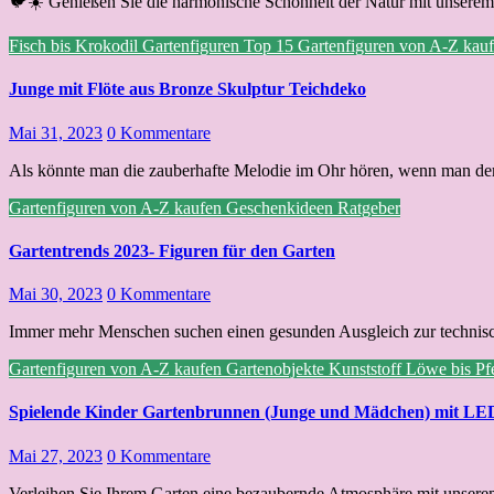
🐦☀️ Genießen Sie die harmonische Schönheit der Natur mit unsere
Fisch bis Krokodil
Gartenfiguren Top 15
Gartenfiguren von A-Z kau
Junge mit Flöte aus Bronze Skulptur Teichdeko
Mai 31, 2023
0 Kommentare
Als könnte man die zauberhafte Melodie im Ohr hören, wenn man dem
Gartenfiguren von A-Z kaufen
Geschenkideen
Ratgeber
Gartentrends 2023- Figuren für den Garten
Mai 30, 2023
0 Kommentare
Immer mehr Menschen suchen einen gesunden Ausgleich zur technisc
Gartenfiguren von A-Z kaufen
Gartenobjekte
Kunststoff
Löwe bis Pf
Spielende Kinder Gartenbrunnen (Junge und Mädchen) mit LE
Mai 27, 2023
0 Kommentare
Verleihen Sie Ihrem Garten eine bezaubernde Atmosphäre mit unser