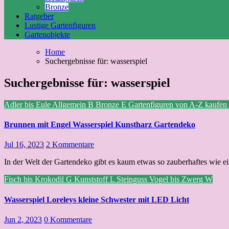
Bronze
Ratgeber
Lustige Gartenfiguren
Gartenobjekte
Home
Suchergebnisse für: wasserspiel
Suchergebnisse für:
wasserspiel
Adler bis Eule
Allgemein
B
Bronze
E
Gartenfiguren von A-Z kaufen
Brunnen mit Engel Wasserspiel Kunstharz Gartendeko
Jul 16, 2023
2 Kommentare
In der Welt der Gartendeko gibt es kaum etwas so zauberhaftes wie e
Fisch bis Krokodil
G
Kunststoff
L
Steinguss
Vogel bis Zwerg
W
Wasserspiel Loreleys kleine Schwester mit LED Licht
Jun 2, 2023
0 Kommentare