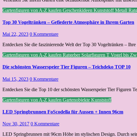
Gartenfiguren von A-Z kaufen
Geschenkideen
Kunststoff
Metall
Rat
Top 30 Vogeltränken – Gefiederte Atmosphäre in Ihrem Garten
Mai 22, 2023
0 Kommentare
Entdecken Sie die faszinierende Welt der Top 30 Vogeltränken – Ihre 
Gartenfiguren von A-Z kaufen
Ratgeber
Solarfiguren
T
Vogel bis Z
Die schönsten Wasserspeier Tier Figuren – Teichdeko TOP 10
Mai 15, 2023
0 Kommentare
Entdecken Sie die Top 10 der schönsten Wasserspeier Tier Figuren Te
Gartenfiguren von A-Z kaufen
Gartenobjekte
Kunststoff
LED Springbrunnen FoScodella für Aussen + Innen 96cm
Nov 30, 2017
0 Kommentare
LED Springbrunnen mit 96cm Höhe im stylischen Design. Durch seine