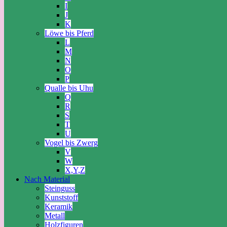
I
J
K
Löwe bis Pferd
L
M
N
O
P
Qualle bis Uhu
Q
R
S
T
U
Vogel bis Zwerg
V
W
X,Y,Z
Nach Material
Steinguss
Kunststoff
Keramik
Metall
Holzfiguren