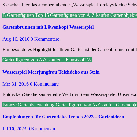
Sie sehen hier das atemberaubende „Wasserspiel Loreleys kleine Schw
B
Gartenfiguren Top 15
Gartenfiguren von A-Z kaufen
Gartenobjekt
Gartenbrunnen mit Löwenkopf Wasserspiel
Aug 16, 2016
0 Kommentare
Ein besonderes Highlight für Ihren Garten ist der Gartenbrunnen mi
Gartenfiguren von A-Z kaufen
J
Kunststoff
W
Wasserspiel Meerjungfrau Teichdeko aus Stein
Mrz 31, 2016
0 Kommentare
Entdecken Sie die zauberhafte Welt der Stein Wasserspiele: Unser exq
Bronze
Gartenbeleuchtung
Gartenfiguren von A-Z kaufen
Gartenobj
Empfehlungen für Gartendeko Trends 2023 – Gartenideen
Jul 16, 2023
0 Kommentare