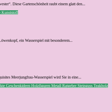
ester“. Diese Gartenschönheit raubt einem glatt den...
e
Kunststoff
t Löwenkopf, ein Wasserspiel mit besonderem...
uisites Meerjungfrau-Wasserspiel wird Sie in eine...
ekte
Geschenkideen
Holzfiguren
Metall
Ratgeber
Steinguss
Teakholz