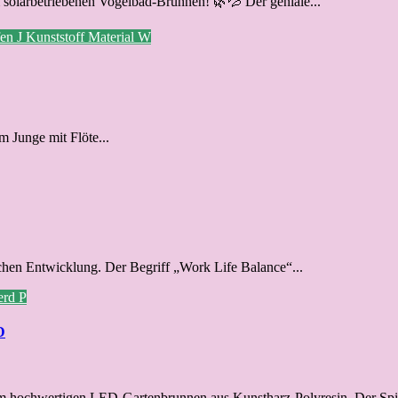
m solarbetriebenen Vogelbad-Brunnen! 🌿💦 Der geniale...
fen
J
Kunststoff
Material
W
 Junge mit Flöte...
hen Entwicklung. Der Begriff „Work Life Balance“...
erd
P
D
em hochwertigen LED-Gartenbrunnen aus Kunstharz-Polyresin. Der Spie