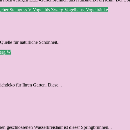
geber
Steinguss
V
Vogel bis Zwerg
Vogelhaus, Vogeltränke
Quelle für natürliche Schönheit...
werg
W
ichdeko für Ihren Garten. Diese...
n geschlossenen Wasserkreislauf ist dieser Springbrunnen...