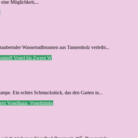
 eine Möglichkeit,...
f
ezaubernder Wasserradbrunnen aus Tannenholz verleiht...
ststoff
Vogel bis Zwerg
W
umpe. Ein echtes Schmuckstück, das den Garten in...
werg
Vogelhaus, Vogeltränke