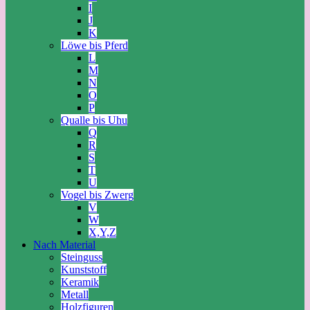
I
J
K
Löwe bis Pferd
L
M
N
O
P
Qualle bis Uhu
Q
R
S
T
U
Vogel bis Zwerg
V
W
X,Y,Z
Nach Material
Steinguss
Kunststoff
Keramik
Metall
Holzfiguren