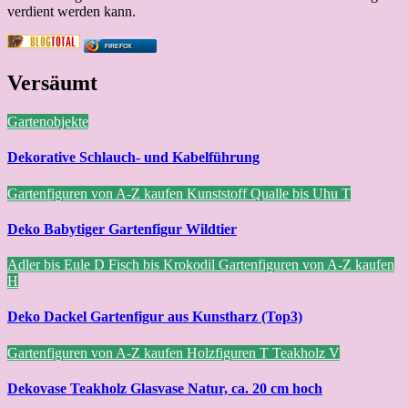
verdient werden kann.
FIREFOX
Versäumt
Gartenobjekte
Dekorative Schlauch- und Kabelführung
Gartenfiguren von A-Z kaufen
Kunststoff
Qualle bis Uhu
T
Deko Babytiger Gartenfigur Wildtier
Adler bis Eule
D
Fisch bis Krokodil
Gartenfiguren von A-Z kaufen
H
Deko Dackel Gartenfigur aus Kunstharz (Top3)
Gartenfiguren von A-Z kaufen
Holzfiguren
T
Teakholz
V
Dekovase Teakholz Glasvase Natur, ca. 20 cm hoch