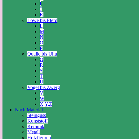
I
J
K
Löwe bis Pferd
L
M
N
O
P
Qualle bis Uhu
Q
R
S
T
U
Vogel bis Zwerg
V
W
X,Y,Z
Nach Material
Steinguss
Kunststoff
Keramik
Metall
Holzfiguren