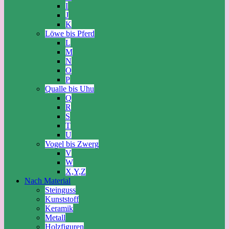
I
J
K
Löwe bis Pferd
L
M
N
O
P
Qualle bis Uhu
Q
R
S
T
U
Vogel bis Zwerg
V
W
X,Y,Z
Nach Material
Steinguss
Kunststoff
Keramik
Metall
Holzfiguren