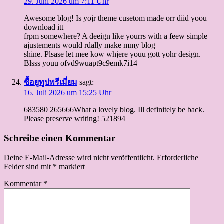
29. Juni 2026 um 7:11 Uhr
Awesome blog! Is yojr theme cusetom made orr diid yoou
download itt
frpm somewhere? A deeign like yourrs with a feew simple
ajustements would rdally make mmy blog
shine. Plsase let mee kow whjere youu gott yohr design.
Blsss youu ofvd9wuapt9c9emk7i14
ซื้อยูทูปพรีเมี่ยม
sagt:
16. Juli 2026 um 15:25 Uhr
683580 265666What a lovely blog. Ill definitely be back.
Please preserve writing! 521894
Schreibe einen Kommentar
Deine E-Mail-Adresse wird nicht veröffentlicht.
Erforderliche
Felder sind mit
*
markiert
Kommentar
*