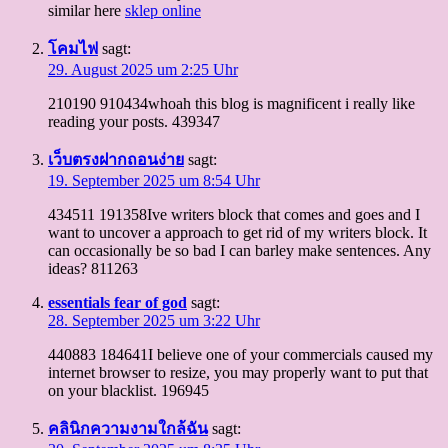
similar here
sklep online
โคมไฟ
sagt:
29. August 2025 um 2:25 Uhr
210190 910434whoah this blog is magnificent i really like
reading your posts. 439347
เว็บตรงฝากถอนง่าย
sagt:
19. September 2025 um 8:54 Uhr
434511 191358Ive writers block that comes and goes and I
want to uncover a approach to get rid of my writers block. It
can occasionally be so bad I can barley make sentences. Any
ideas? 811263
essentials fear of god
sagt:
28. September 2025 um 3:22 Uhr
440883 184641I believe one of your commercials caused my
internet browser to resize, you may properly want to put that
on your blacklist. 196945
คลินิกความงามใกล้ฉัน
sagt: