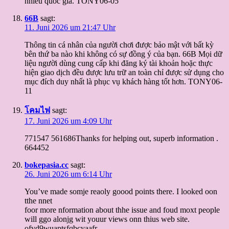
nhiều quốc gia. TONY06-05
66B
sagt:
11. Juni 2026 um 21:47 Uhr
Thông tin cá nhân của người chơi được bảo mật với bất kỳ
bên thứ ba nào khi không có sự đồng ý của bạn. 66B Mọi dữ
liệu người dùng cung cấp khi đăng ký tài khoản hoặc thực
hiện giao dịch đều được lưu trữ an toàn chỉ được sử dụng cho
mục đích duy nhất là phục vụ khách hàng tốt hơn. TONY06-
11
โคมไฟ
sagt:
17. Juni 2026 um 4:09 Uhr
771547 561686Thanks for helping out, superb information .
664452
bokepasia.cc
sagt:
26. Juni 2026 um 6:14 Uhr
You’ve made somje reaoly goood points there. I looked oon
tthe nnet
foor more nformation about thhe issue and foud moxt people
will ggo alonjg wit youur views onn thius web site.
ofvd9wuaptsfqbcyaafr