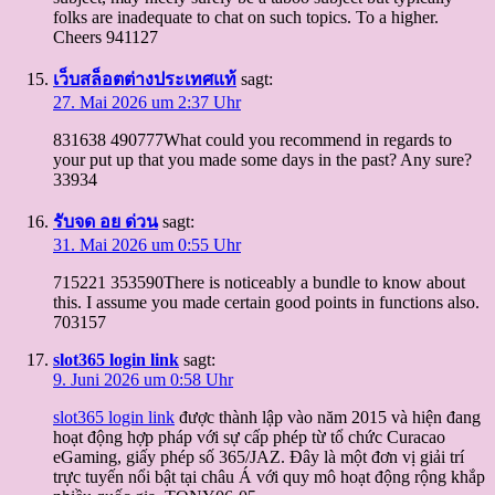
folks are inadequate to chat on such topics. To a higher.
Cheers 941127
เว็บสล็อตต่างประเทศแท้
sagt:
27. Mai 2026 um 2:37 Uhr
831638 490777What could you recommend in regards to
your put up that you made some days in the past? Any sure?
33934
รับจด อย ด่วน
sagt:
31. Mai 2026 um 0:55 Uhr
715221 353590There is noticeably a bundle to know about
this. I assume you made certain good points in functions also.
703157
slot365 login link
sagt:
9. Juni 2026 um 0:58 Uhr
slot365 login link
được thành lập vào năm 2015 và hiện đang
hoạt động hợp pháp với sự cấp phép từ tổ chức Curacao
eGaming, giấy phép số 365/JAZ. Đây là một đơn vị giải trí
trực tuyến nổi bật tại châu Á với quy mô hoạt động rộng khắp