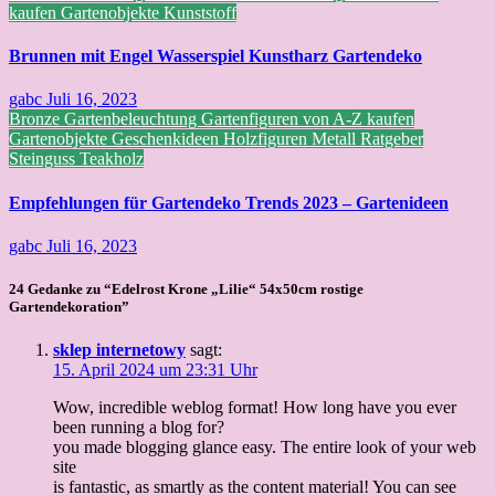
kaufen
Gartenobjekte
Kunststoff
Brunnen mit Engel Wasserspiel Kunstharz Gartendeko
gabc
Juli 16, 2023
Bronze
Gartenbeleuchtung
Gartenfiguren von A-Z kaufen
Gartenobjekte
Geschenkideen
Holzfiguren
Metall
Ratgeber
Steinguss
Teakholz
Empfehlungen für Gartendeko Trends 2023 – Gartenideen
gabc
Juli 16, 2023
24 Gedanke zu “Edelrost Krone „Lilie“ 54x50cm rostige
Gartendekoration”
sklep internetowy
sagt:
15. April 2024 um 23:31 Uhr
Wow, incredible weblog format! How long have you ever
been running a blog for?
you made blogging glance easy. The entire look of your web
site
is fantastic, as smartly as the content material! You can see