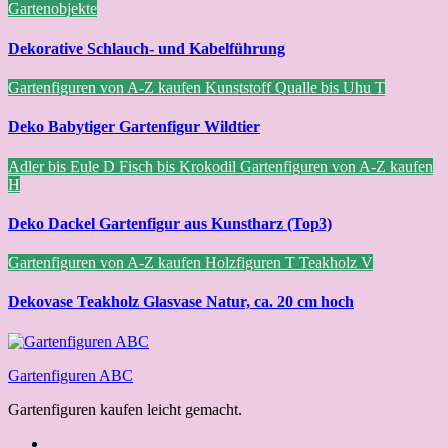
Gartenobjekte
Dekorative Schlauch- und Kabelführung
Gartenfiguren von A-Z kaufen
Kunststoff
Qualle bis Uhu
T
Deko Babytiger Gartenfigur Wildtier
Adler bis Eule
D
Fisch bis Krokodil
Gartenfiguren von A-Z kaufen
H
Deko Dackel Gartenfigur aus Kunstharz (Top3)
Gartenfiguren von A-Z kaufen
Holzfiguren
T
Teakholz
V
Dekovase Teakholz Glasvase Natur, ca. 20 cm hoch
Gartenfiguren ABC
Gartenfiguren kaufen leicht gemacht.