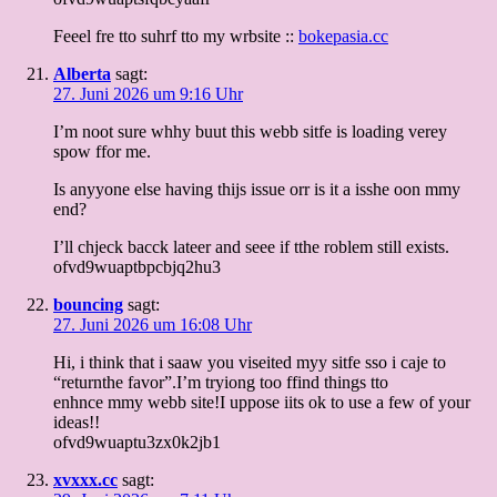
Feeel fre tto suhrf tto my wrbsite ::
bokepasia.cc
Alberta
sagt:
27. Juni 2026 um 9:16 Uhr
I’m noot sure whhy buut this webb sitfe is loading verey
spow ffor me.
Is anyyone else having thijs issue orr is it a isshe oon mmy
end?
I’ll chjeck bacck lateer and seee if tthe roblem still exists.
ofvd9wuaptbpcbjq2hu3
bouncing
sagt:
27. Juni 2026 um 16:08 Uhr
Hi, i think that i saaw you viseited myy sitfe sso i caje to
“returnthe favor”.I’m tryiong too ffind things tto
enhnce mmy webb site!I uppose iits ok to use a few of your
ideas!!
ofvd9wuaptu3zx0k2jb1
xvxxx.cc
sagt: