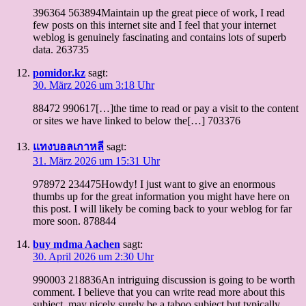
396364 563894Maintain up the great piece of work, I read
few posts on this internet site and I feel that your internet
weblog is genuinely fascinating and contains lots of superb
data. 263735
pomidor.kz
sagt:
30. März 2026 um 3:18 Uhr
88472 990617[…]the time to read or pay a visit to the content
or sites we have linked to below the[…] 703376
แทงบอลเกาหลี
sagt:
31. März 2026 um 15:31 Uhr
978972 234475Howdy! I just want to give an enormous
thumbs up for the great information you might have here on
this post. I will likely be coming back to your weblog for far
more soon. 878844
buy mdma Aachen
sagt:
30. April 2026 um 2:30 Uhr
990003 218836An intriguing discussion is going to be worth
comment. I believe that you can write read more about this
subject, may nicely surely be a taboo subject but typically