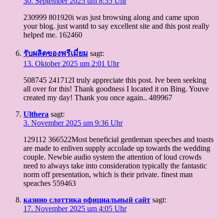
30. September 2025 um 8:35 Uhr
230999 801920i was just browsing along and came upon
your blog. just wantd to say excellent site and this post really
helped me. 162460
รับผลิตของพรีเมี่ยม
sagt:
13. Oktober 2025 um 2:01 Uhr
508745 241712I truly appreciate this post. Ive been seeking
all over for this! Thank goodness I located it on Bing. Youve
created my day! Thank you once again.. 489967
Ulthera
sagt:
3. November 2025 um 9:36 Uhr
129112 366522Most beneficial gentleman speeches and toasts
are made to enliven supply accolade up towards the wedding
couple. Newbie audio system the attention of loud crowds
need to always take into consideration typically the fantastic
norm off presentation, which is their private. finest man
speaches 559463
казино слоттика официальный сайт
sagt:
17. November 2025 um 4:05 Uhr