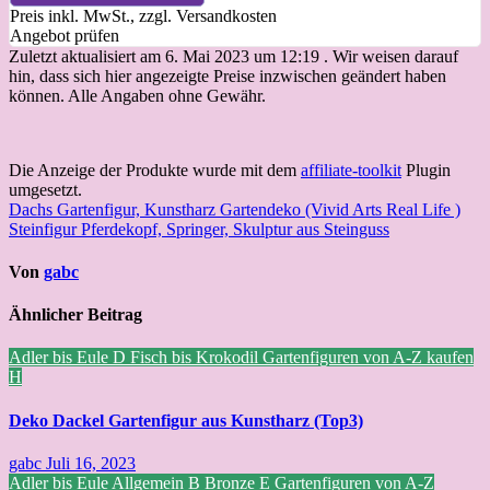
Preis inkl. MwSt., zzgl. Versandkosten
Angebot prüfen
Zuletzt aktualisiert am 6. Mai 2023 um 12:19 . Wir weisen darauf
hin, dass sich hier angezeigte Preise inzwischen geändert haben
können. Alle Angaben ohne Gewähr.
Die Anzeige der Produkte wurde mit dem
affiliate-toolkit
Plugin
umgesetzt.
Beitragsnavigation
Dachs Gartenfigur, Kunstharz Gartendeko (Vivid Arts Real Life )
Steinfigur Pferdekopf, Springer, Skulptur aus Steinguss
Von
gabc
Ähnlicher Beitrag
Adler bis Eule
D
Fisch bis Krokodil
Gartenfiguren von A-Z kaufen
H
Deko Dackel Gartenfigur aus Kunstharz (Top3)
gabc
Juli 16, 2023
Adler bis Eule
Allgemein
B
Bronze
E
Gartenfiguren von A-Z