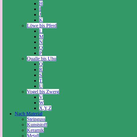
H
I
J
K
Löwe bis Pferd
L
M
N
O
P
Qualle bis Uhu
Q
R
S
T
U
Vogel bis Zwerg
V
W
X,Y,Z
Nach Material
Steinguss
Kunststoff
Keramik
Metall