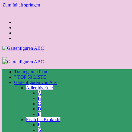
Zum Inhalt springen
Traumgarten Plan
? TOP 50 LISTE
Gartenfiguren von A-Z
Adler bis Eule
A
B
C
D
E
Fisch bis Krokodil
F
G