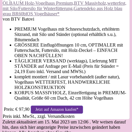
ÖLBAUM Holz-Vogelhaus Premium,BTV Massivholz,wetterfest,
mit Silo/Futtersilo für Winterfütterung,Gartendeko aus Holz blau
grau BR60blOS Vogelhäuser*
von BTV Batovi
PREMIUM Vogelhaus mit Schneeschutzdach, erhöhtem
Sitzrand, mit Silo und Ständer (optional erhältlich s.u.),
Bitumendach
GRÖSSERE Einflugöffnungen 10 cm, OPTIMALER mit
Futterschacht, Futtersilo, mit Holz-Deckel – EINFACH
OBEN NACHFÜLLEN!
TÄGLICHER VERSAND (werktags), Lieferung MIT
STÄNDER auf Anfrage per E-Mail (Preis für Ständer =
24,19 Euro inkl. Versand und MWSt.)
komplett montiert / mit Lasur vorbehandelt (außer natur),
Vogelhaus WETTERFEST, HANDWERKLICHE
HOLZKONSTRUKTION
KORPUS MASSIVHOLZ, Einzelfertigung in PREMIUM-
Qualität, Größe 60 cm Dach, 42 cm Höhe Vogelhaus
Preis: € 97,90
Jetzt auf Amazon kaufen*
Preis inkl. MwSt., zzgl. Versandkosten
Zuletzt aktualisiert am 15. Mai 2023 um 12:06 . Wir weisen darauf
hin, dass sich hier angezeigte Preise inzwischen geändert haben