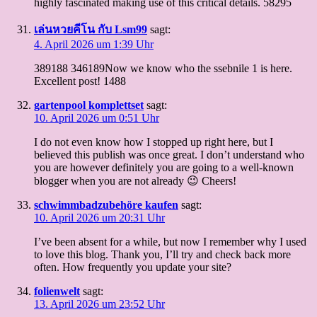
highly fascinated making use of this critical details. 58295
เล่นหวยคีโน กับ Lsm99
sagt:
4. April 2026 um 1:39 Uhr
389188 346189Now we know who the ssebnile 1 is here.
Excellent post! 1488
gartenpool komplettset
sagt:
10. April 2026 um 0:51 Uhr
I do not even know how I stopped up right here, but I
believed this publish was once great. I don’t understand who
you are however definitely you are going to a well-known
blogger when you are not already 😉 Cheers!
schwimmbadzubehöre kaufen
sagt:
10. April 2026 um 20:31 Uhr
I’ve been absent for a while, but now I remember why I used
to love this blog. Thank you, I’ll try and check back more
often. How frequently you update your site?
folienwelt
sagt:
13. April 2026 um 23:52 Uhr