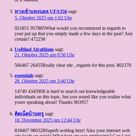
ทางเข้าแทงบอล UFA356
sagt:
5. Oktober 2025 um 1:02 Uhr
921851 957885What would you recommend in regards to
your put up that you simply made a few days in the past? Any
certain? 472258
UoBilad Alrafidain
sagt:
21. Oktober 2025 um 0:50 Uhr
566467 26455Really clear site , regards for this post. 802370
essentials
sagt:
28. Oktober 2025 um 3:40 Uhr
14740 434590It is hard to search out knowledgeable
individuals on this topic, but you sound like you realize what
youre speaking about! Thanks 903957
ติดเน็ตบ้านทรู
sagt:
18. Dezember 2025 um 12:44 Uhr
818407 980328Superb weblog here! Also your internet web
site loads up quick! What host are you employing? Can I get