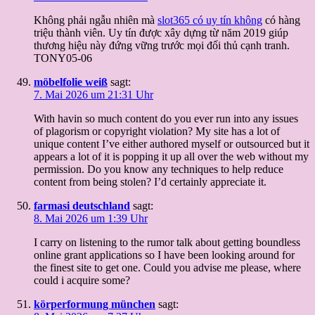
Không phải ngẫu nhiên mà
slot365 có uy tín không
có hàng
triệu thành viên. Uy tín được xây dựng từ năm 2019 giúp
thương hiệu này đứng vững trước mọi đối thủ cạnh tranh.
TONY05-06
möbelfolie weiß
sagt:
7. Mai 2026 um 21:31 Uhr
With havin so much content do you ever run into any issues
of plagorism or copyright violation? My site has a lot of
unique content I’ve either authored myself or outsourced but it
appears a lot of it is popping it up all over the web without my
permission. Do you know any techniques to help reduce
content from being stolen? I’d certainly appreciate it.
farmasi deutschland
sagt:
8. Mai 2026 um 1:39 Uhr
I carry on listening to the rumor talk about getting boundless
online grant applications so I have been looking around for
the finest site to get one. Could you advise me please, where
could i acquire some?
körperformung münchen
sagt: