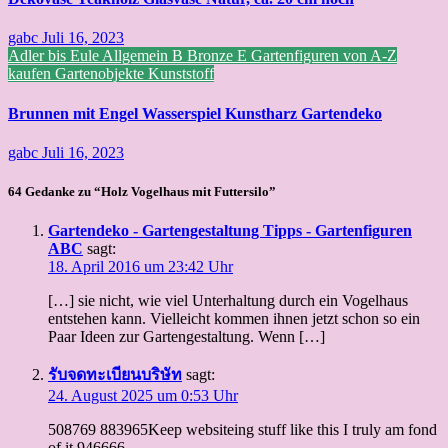
gabc
Juli 16, 2023
Adler bis Eule
Allgemein
B
Bronze
E
Gartenfiguren von A-Z
kaufen
Gartenobjekte
Kunststoff
Brunnen mit Engel Wasserspiel Kunstharz Gartendeko
gabc
Juli 16, 2023
64 Gedanke zu “Holz Vogelhaus mit Futtersilo”
Gartendeko - Gartengestaltung Tipps - Gartenfiguren
ABC
sagt:
18. April 2016 um 23:42 Uhr
[…] sie nicht, wie viel Unterhaltung durch ein Vogelhaus
entstehen kann. Vielleicht kommen ihnen jetzt schon so ein
Paar Ideen zur Gartengestaltung. Wenn […]
รับจดทะเบียนบริษัท
sagt:
24. August 2025 um 0:53 Uhr
508769 883965Keep websiteing stuff like this I truly am fond
of it 946666