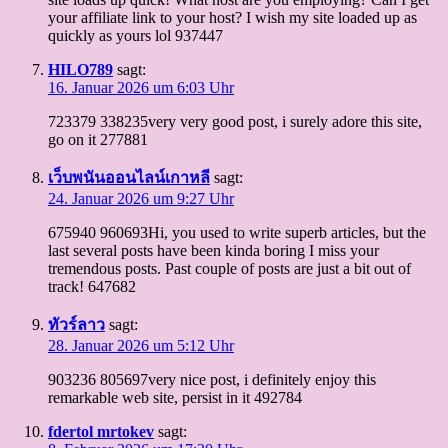
your affiliate link to your host? I wish my site loaded up as
quickly as yours lol 937447
HILO789
sagt:
16. Januar 2026 um 6:03 Uhr
723379 338235very very good post, i surely adore this site,
go on it 277881
เว็บพนันออนไลน์เกาหลี
sagt:
24. Januar 2026 um 9:27 Uhr
675940 960693Hi, you used to write superb articles, but the
last several posts have been kinda boring I miss your
tremendous posts. Past couple of posts are just a bit out of
track! 647682
ทัวร์ลาว
sagt:
28. Januar 2026 um 5:12 Uhr
903236 805697very nice post, i definitely enjoy this
remarkable web site, persist in it 492784
fdertol mrtokev
sagt: