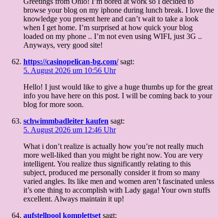
Greetings from Ohio! I’m bored at work so I decided to
browse your blog on my iphone during lunch break. I love the
knowledge you present here and can’t wait to take a look
when I get home. I’m surprised at how quick your blog
loaded on my phone .. I’m not even using WIFI, just 3G ..
Anyways, very good site!
https://casinopelican-bg.com/
sagt:
5. August 2026 um 10:56 Uhr
Hello! I just would like to give a huge thumbs up for the great
info you have here on this post. I will be coming back to your
blog for more soon.
schwimmbadleiter kaufen
sagt:
5. August 2026 um 12:46 Uhr
What i don’t realize is actually how you’re not really much
more well-liked than you might be right now. You are very
intelligent. You realize thus significantly relating to this
subject, produced me personally consider it from so many
varied angles. Its like men and women aren’t fascinated unless
it’s one thing to accomplish with Lady gaga! Your own stuffs
excellent. Always maintain it up!
aufstellpool komplettset
sagt: