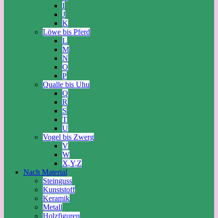
I
J
K
Löwe bis Pferd
L
M
N
O
P
Qualle bis Uhu
Q
R
S
T
U
Vogel bis Zwerg
V
W
X,Y,Z
Nach Material
Steinguss
Kunststoff
Keramik
Metall
Holzfiguren