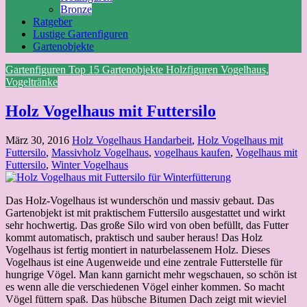
Bronze
Ratgeber
Lustige Gartenfiguren
Gartenobjekte
Gartenfiguren Top 15
Gartenobjekte
Holzfiguren
Vogelhaus,
Vogeltränke
Holz Vogelhaus mit Futtersilo
März 30, 2016
Holz Vogelhaus Handarbeit
,
Holz Vogelhaus mit
Futtersilo
,
Massivholz Vogelhaus
,
vogelhaus kaufen
,
Vogelhaus mit
Futtersilo
,
Winter Vogelhaus
Das Holz-Vogelhaus ist wunderschön und massiv gebaut. Das
Gartenobjekt ist mit praktischem Futtersilo ausgestattet und wirkt
sehr hochwertig. Das große Silo wird von oben befüllt, das Futter
kommt automatisch, praktisch und sauber heraus! Das Holz
Vogelhaus ist fertig montiert in naturbelassenem Holz. Dieses
Vogelhaus ist eine Augenweide und eine zentrale Futterstelle für
hungrige Vögel. Man kann garnicht mehr wegschauen, so schön ist
es wenn alle die verschiedenen Vögel einher kommen. So macht
Vögel füttern spaß. Das hübsche Bitumen Dach zeigt mit wieviel