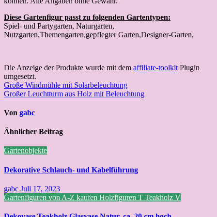
können. Alle Angaben ohne Gewähr.
Diese Gartenfigur passt zu folgenden Gartentypen:
Spiel- und Partygarten, Naturgarten,
Nutzgarten,Themengarten,gepflegter Garten,Designer-Garten,
Die Anzeige der Produkte wurde mit dem
affiliate-toolkit
Plugin
umgesetzt.
Beitragsnavigation
Große Windmühle mit Solarbeleuchtung
Großer Leuchtturm aus Holz mit Beleuchtung
Von
gabc
Ähnlicher Beitrag
Gartenobjekte
Dekorative Schlauch- und Kabelführung
gabc
Juli 17, 2023
Gartenfiguren von A-Z kaufen
Holzfiguren
T
Teakholz
V
Dekovase Teakholz Glasvase Natur, ca. 20 cm hoch