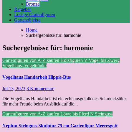
Bronze
Ratgeber
Lustige Gartenfiguren
Gartenobjekte
Home
Suchergebnisse für: harmonie
Suchergebnisse für:
harmonie
Gartenfiguren von A-Z kaufen
Holzfiguren
V
Vogel bis Zwerg
Vogelhaus, Vogeltränke
Vogelhaus Handarbeit Hippie-Bus
Jul 13, 2023
3 Kommentare
Die Vogelhaus Handarbeit ist ein echt ausgefallenes Schmuckstück
für mehr Freude beim Ausblick auf die...
Gartenfiguren von A-Z kaufen
Löwe bis Pferd
N
Steinguss
Neptun Steinguss Skulptur 75 cm Gartenfigur Meeresgott