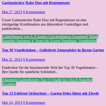
Gartenstecker Rabe Duo mit Regenmesser
Mai 27, 2023
0 Kommentare
Unser Gartenstecker Rabe Duo mit Regenmesser ist eine
einzigartige Kombination aus dekorativer Gartenfigur und
praktischem...
Gartenfiguren von A-Z kaufen
Geschenkideen
Kunststoff
Metall
Ratgeber
Steinguss
V
Vogel bis Zwerg
Vogelhaus, Vogeltränke
Top 30 Vogeltränken – Gefiederte Atmosphäre in Ihrem Garten
Mai 22, 2023
0 Kommentare
Entdecken Sie die faszinierende Welt der Top 30 Vogeltränken –
Ihre Quelle für natürliche Schönheit...
Allgemein
Gartenfiguren Top 15
Qualle bis Uhu
R
Ratgeber
Rostdeko
Top 15 Edelrost Sichtschutz – Garten Deko Ideen mit Zierde
Mai 10, 2023
0 Kommentare