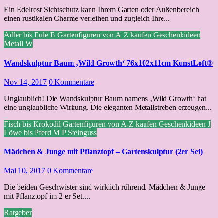
Ein Edelrost Sichtschutz kann Ihrem Garten oder Außenbereich
einen rustikalen Charme verleihen und zugleich Ihre...
Adler bis Eule
B
Gartenfiguren von A-Z kaufen
Geschenkideen
Metall
W
Wandskulptur Baum ‚Wild Growth‘ 76x102x11cm KunstLoft®
Nov 14, 2017
0 Kommentare
Unglaublich! Die Wandskulptur Baum namens ‚Wild Growth‘ hat
eine unglaubliche Wirkung. Die eleganten Metallstreben erzeugen...
Fisch bis Krokodil
Gartenfiguren von A-Z kaufen
Geschenkideen
J
Löwe bis Pferd
M
P
Steinguss
Mädchen & Junge mit Pflanztopf – Gartenskulptur (2er Set)
Mai 10, 2017
0 Kommentare
Die beiden Geschwister sind wirklich rührend. Mädchen & Junge
mit Pflanztopf im 2 er Set....
Ratgeber