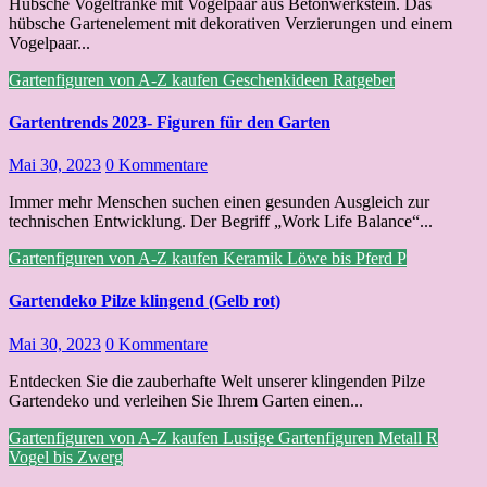
Hübsche Vogeltränke mit Vogelpaar aus Betonwerkstein. Das
hübsche Gartenelement mit dekorativen Verzierungen und einem
Vogelpaar...
Gartenfiguren von A-Z kaufen
Geschenkideen
Ratgeber
Gartentrends 2023- Figuren für den Garten
Mai 30, 2023
0 Kommentare
Immer mehr Menschen suchen einen gesunden Ausgleich zur
technischen Entwicklung. Der Begriff „Work Life Balance“...
Gartenfiguren von A-Z kaufen
Keramik
Löwe bis Pferd
P
Gartendeko Pilze klingend (Gelb rot)
Mai 30, 2023
0 Kommentare
Entdecken Sie die zauberhafte Welt unserer klingenden Pilze
Gartendeko und verleihen Sie Ihrem Garten einen...
Gartenfiguren von A-Z kaufen
Lustige Gartenfiguren
Metall
R
Vogel bis Zwerg