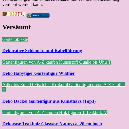
verdient werden kann.
FIREFOX
Versäumt
Gartenobjekte
Dekorative Schlauch- und Kabelführung
Gartenfiguren von A-Z kaufen
Kunststoff
Qualle bis Uhu
T
Deko Babytiger Gartenfigur Wildtier
Adler bis Eule
D
Fisch bis Krokodil
Gartenfiguren von A-Z kaufen
H
Deko Dackel Gartenfigur aus Kunstharz (Top3)
Gartenfiguren von A-Z kaufen
Holzfiguren
T
Teakholz
V
Dekovase Teakholz Glasvase Natur, ca. 20 cm hoch