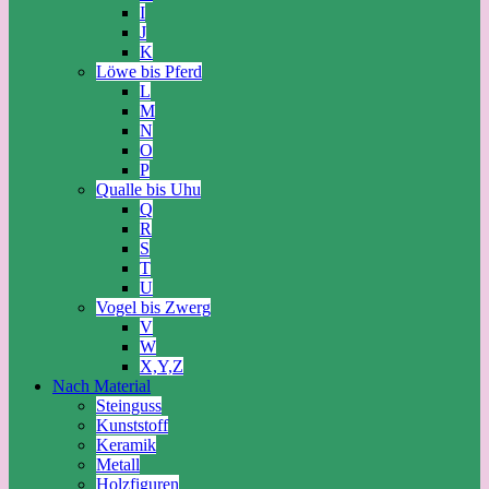
I
J
K
Löwe bis Pferd
L
M
N
O
P
Qualle bis Uhu
Q
R
S
T
U
Vogel bis Zwerg
V
W
X,Y,Z
Nach Material
Steinguss
Kunststoff
Keramik
Metall
Holzfiguren