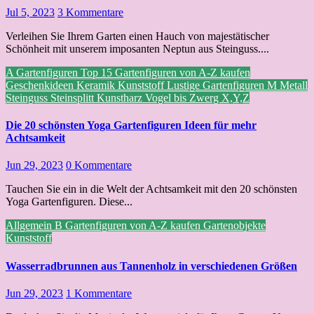
Jul 5, 2023
3 Kommentare
Verleihen Sie Ihrem Garten einen Hauch von majestätischer
Schönheit mit unserem imposanten Neptun aus Steinguss....
A
Gartenfiguren Top 15
Gartenfiguren von A-Z kaufen
Geschenkideen
Keramik
Kunststoff
Lustige Gartenfiguren
M
Metall
Steinguss
Steinsplitt Kunstharz
Vogel bis Zwerg
X,Y,Z
Die 20 schönsten Yoga Gartenfiguren Ideen für mehr
Achtsamkeit
Jun 29, 2023
0 Kommentare
Tauchen Sie ein in die Welt der Achtsamkeit mit den 20 schönsten
Yoga Gartenfiguren. Diese...
Allgemein
B
Gartenfiguren von A-Z kaufen
Gartenobjekte
Kunststoff
Wasserradbrunnen aus Tannenholz in verschiedenen Größen
Jun 29, 2023
1 Kommentare