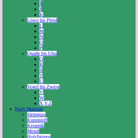
I
J
K
Löwe bis Pferd
L
M
N
O
P
Qualle bis Uhu
Q
R
S
T
U
Vogel bis Zwerg
V
W
X,Y,Z
Nach Material
Steinguss
Kunststoff
Keramik
Metall
Holzfiguren