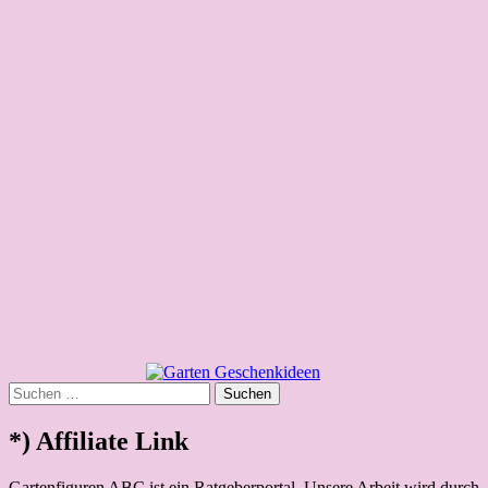
Deko Babytiger Gartenfigur Wildtier
Deko Dackel Gartenfigur aus
Kunstharz (Top3)
Dekovase Teakholz Glasvase Natur,
ca. 20 cm hoch
Brunnen mit Engel Wasserspiel
Kunstharz Gartendeko
Empfehlungen für Gartendeko Trends
2023 – Gartenideen
Wasserspeier Fisch blau mit Akku
Solarpumpe
Riesiger Engel, Grabengel Schutzengel
Deko Schaf Kapitän Gartenfigur
Exkalibur Brieföffner Arm Skulptur
Suchen
nach:
*) Affiliate Link
Gartenfiguren ABC ist ein Ratgeberportal. Unsere Arbeit wird durch