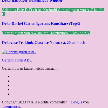
Deko Babytiger Gartenfigur Wildtier
Adler bis Eule
D
Fisch bis Krokodil
Gartenfiguren von A-Z kaufen
H
Deko Dackel Gartenfigur aus Kunstharz (Top3)
Gartenfiguren von A-Z kaufen
Holzfiguren
T
Teakholz
V
Dekovase Teakholz Glasvase Natur, ca. 20 cm hoch
Gartenfiguren ABC
Gartenfiguren kaufen leicht gemacht.
Copyright 2023 © Alle Rechte vorbehalten.
|
Blogus
von
Themeansar
.