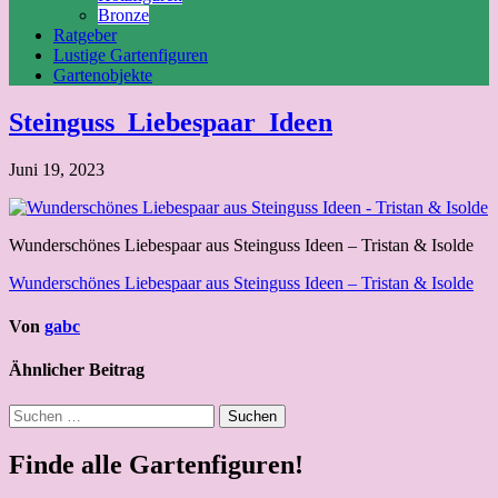
Bronze
Ratgeber
Lustige Gartenfiguren
Gartenobjekte
Steinguss_Liebespaar_Ideen
Juni 19, 2023
Wunderschönes Liebespaar aus Steinguss Ideen – Tristan & Isolde
Beitragsnavigation
Wunderschönes Liebespaar aus Steinguss Ideen – Tristan & Isolde
Von
gabc
Ähnlicher Beitrag
Suchen
nach:
Finde alle Gartenfiguren!