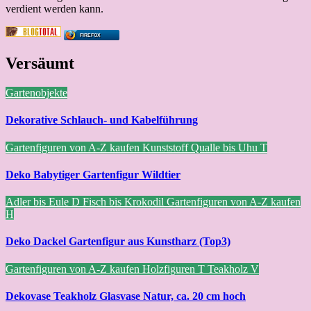
verdient werden kann.
FIREFOX
Versäumt
Gartenobjekte
Dekorative Schlauch- und Kabelführung
Gartenfiguren von A-Z kaufen
Kunststoff
Qualle bis Uhu
T
Deko Babytiger Gartenfigur Wildtier
Adler bis Eule
D
Fisch bis Krokodil
Gartenfiguren von A-Z kaufen
H
Deko Dackel Gartenfigur aus Kunstharz (Top3)
Gartenfiguren von A-Z kaufen
Holzfiguren
T
Teakholz
V
Dekovase Teakholz Glasvase Natur, ca. 20 cm hoch